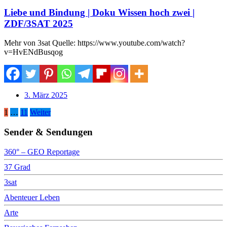
Liebe und Bindung | Doku Wissen hoch zwei |
ZDF/3SAT 2025
Mehr von 3sat Quelle: https://www.youtube.com/watch?
v=HvENdBusqog
3. März 2025
Seitennummerierung
1
…
11
Weiter
der
Sender & Sendungen
Beiträge
360° – GEO Reportage
37 Grad
3sat
Abenteuer Leben
Arte