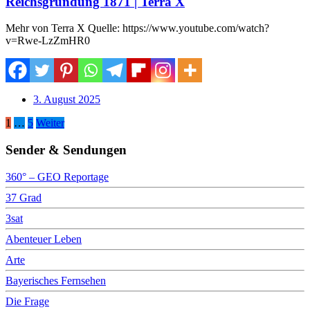
Reichsgründung 1871 | Terra X
Mehr von Terra X Quelle: https://www.youtube.com/watch?
v=Rwe-LzZmHR0
3. August 2025
Seitennummerierung
1
…
5
Weiter
der
Sender & Sendungen
Beiträge
360° – GEO Reportage
37 Grad
3sat
Abenteuer Leben
Arte
Bayerisches Fernsehen
Die Frage