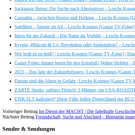
Sackgasse Beton: Die Suche nach Alternativen – Leschs Kosm
Cannabis – zwischen Horror und Heilung – Leschs Kosmos [G
Satelliten – Spione im All – Leschs Kosmos [Ganze TV-Folge]
Ideen für die Zukunft – Die Natur als Vorbild – Leschs Kosmo
Krypto, #Bitcoin & Co: Revolution oder Spekulation? – Lesc
Wie heiß ist zu heiß? | Leschs Kosmos [Ganze TV-Folge] | Har
Ganze Folge: Immer bereit für den Ernstfall | Wahre Helden 
2023 – Das Jahr der Zukunftsfragen | Leschs Kosmos [Ganze 
Darum sind die Alpen in Gefahr | Leschs Kosmos [Ganze TV-F
ZARTE Steaks, saftiges Fleisch! 3 Männer, ein USA-ROAD
EISKALT kalkuliert? Diese Fälle ließen Deutschland das B
Vorheriger Beitrag
Im Dienst der MACHT | Die fabelhafte Geschicht
Nächster Beitrag
Freundschaft, Sucht und Abschied – Benjamin trauer
Sender & Sendungen