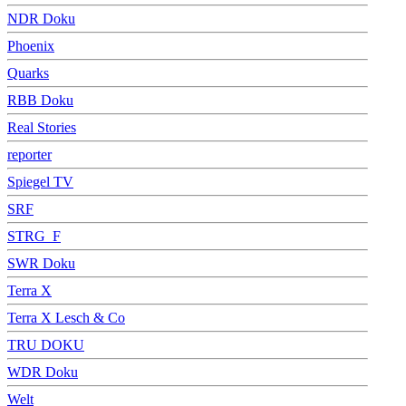
NDR Doku
Phoenix
Quarks
RBB Doku
Real Stories
reporter
Spiegel TV
SRF
STRG_F
SWR Doku
Terra X
Terra X Lesch & Co
TRU DOKU
WDR Doku
Welt