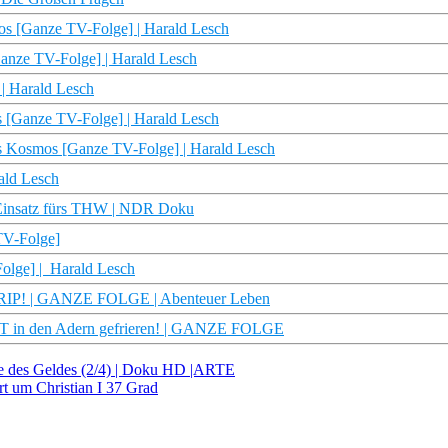
os [Ganze TV-Folge] | Harald Lesch
anze TV-Folge] | Harald Lesch
 | Harald Lesch
s [Ganze TV-Folge] | Harald Lesch
hs Kosmos [Ganze TV-Folge] | Harald Lesch
ald Lesch
– Einsatz fürs THW | NDR Doku
TV-Folge]
olge] | Harald Lesch
TRIP! | GANZE FOLGE | Abenteuer Leben
LUT in den Adern gefrieren! | GANZE FOLGE
e des Geldes (2/4) | Doku HD |ARTE
t um Christian I 37 Grad