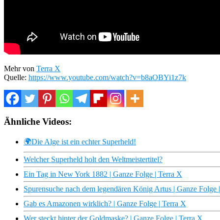
Mehr von
Terra X
Quelle:
https://www.youtube.com/watch?v=b8aOBYi1z7k
Ähnliche Videos:
🌍Die Alge ist ein echter Superheld!
Welcher Superheld holt den Weltmeistertitel?
Ein Tag in New York 1882 | Ganze Folge | Terra X
Spurensuche nach dem legendären König Artus | Ganze Folge |
Gab es Amazonen wirklich? | Ganze Folge | Terra X
Wer steckt hinter der Goldmaske? | Ganze Folge | Terra X