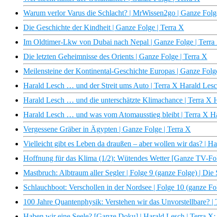
Warum verlor Varus die Schlacht? | MrWissen2go | Ganze Folge
Die Geschichte der Kindheit | Ganze Folge | Terra X
Im Oldtimer-Lkw von Dubai nach Nepal | Ganze Folge | Terra
Die letzten Geheimnisse des Orients | Ganze Folge | Terra X
Meilensteine der Kontinental-Geschichte Europas | Ganze Folge
Harald Lesch … und der Streit ums Auto | Terra X Harald Le
Harald Lesch … und die unterschätzte Klimachance | Terra X
Harald Lesch … und was vom Atomausstieg bleibt | Terra X H
Vergessene Gräber in Ägypten | Ganze Folge | Terra X
Vielleicht gibt es Leben da draußen – aber wollen wir das? | 
Hoffnung für das Klima (1/2): Wütendes Wetter [Ganze TV-Fol
Mastbruch: Albtraum aller Segler | Folge 9 (ganze Folge) | Die 
Schlauchboot: Verschollen in der Nordsee | Folge 10 (ganze Fo
100 Jahre Quantenphysik: Verstehen wir das Unvorstellbare? 
Haben wir eine Seele? [Ganze Doku] | Harald Lesch | Terra X