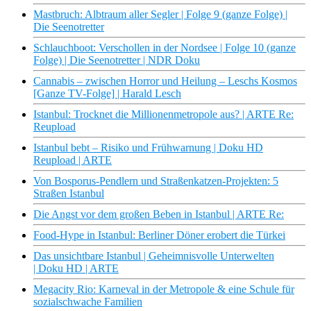
Mastbruch: Albtraum aller Segler | Folge 9 (ganze Folge) |
Die Seenotretter
Schlauchboot: Verschollen in der Nordsee | Folge 10 (ganze
Folge) | Die Seenotretter | NDR Doku
Cannabis – zwischen Horror und Heilung – Leschs Kosmos
[Ganze TV-Folge] | Harald Lesch
Istanbul: Trocknet die Millionenmetropole aus? | ARTE Re:
Reupload
Istanbul bebt – Risiko und Frühwarnung | Doku HD
Reupload | ARTE
Von Bosporus-Pendlern und Straßenkatzen-Projekten: 5
Straßen Istanbul
Die Angst vor dem großen Beben in Istanbul | ARTE Re:
Food-Hype in Istanbul: Berliner Döner erobert die Türkei
Das unsichtbare Istanbul | Geheimnisvolle Unterwelten
| Doku HD | ARTE
Megacity Rio: Karneval in der Metropole & eine Schule für
sozialschwache Familien