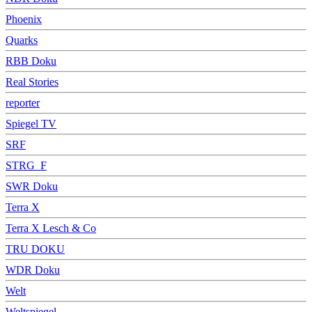
Phoenix
Quarks
RBB Doku
Real Stories
reporter
Spiegel TV
SRF
STRG_F
SWR Doku
Terra X
Terra X Lesch & Co
TRU DOKU
WDR Doku
Welt
Weltspiegel