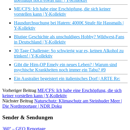
überhaupt noch etwas tun? | Y-Kollektiv
ME/CFS: Ich habe eine Erschöpfung, die sich keiner
vorstellen kann | Y-Kollektiv
Hausdurchsuchung bei Hatern: 4000€ Strafe für Hassmails |
Y-Kollektiv
Blutige Geschichte als unschuldiges Hobby? Wildwest-Fans
in Deutschland | Y-Kollektiv
30 Tage Challenge: So schwierig war es, keinen Alkohol zu
trinken! | Y-Kollektiv
Gibt die Hirn-OP Emely ein neues Leben? | Warum sind
psychische Krankheiten noch immer ein Tabu? #9
Ein Australier begeistert ein italienisches Dorf | ARTE Re:
Vorheriger Beitrag
ME/CFS: Ich habe eine Erschöpfung, die sich
keiner vorstellen kann | Y-Kollektiv
Nächster Beitrag
Naturschutz: Klimaschutz am Steinhuder Meer |
Die Nordreportage | NDR Doku
Sender & Sendungen
360° – GEO Reportage