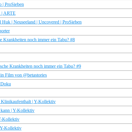
o | ProSieben
n | ARTE
 Huk | Neuseeland | Uncovered | ProSieben
porter
che Krankheiten noch immer ein Tabu? #8
ische Krankheiten noch immer ein Tabu? #9
Ein Film von @betastories
R Doku
linikaufenthalt | Y-Kollektiv
 kann | Y-Kollektiv
Y-Kollektiv
 Y-Kollektiv