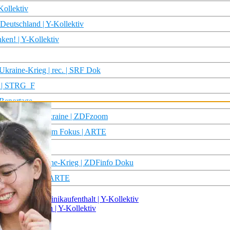
Kollektiv
Deutschland | Y-Kollektiv
ken! | Y-Kollektiv
Ukraine-Krieg | rec. | SRF Dok
g? | STRG_F
Reportage
ngriff auf die Ukraine | ZDFzoom
ffenen Karten – Im Fokus | ARTE
 durch den Ukraine-Krieg | ZDFinfo Doku
rten – Im Fokus |ARTE
er Entzug & Klinikaufenthalt | Y-Kollektiv
vorstellen kann | Y-Kollektiv