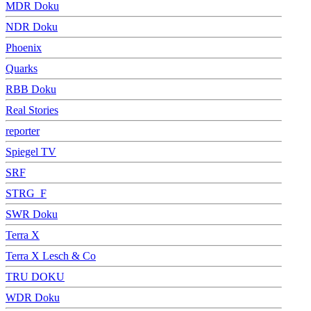
MDR Doku
NDR Doku
Phoenix
Quarks
RBB Doku
Real Stories
reporter
Spiegel TV
SRF
STRG_F
SWR Doku
Terra X
Terra X Lesch & Co
TRU DOKU
WDR Doku