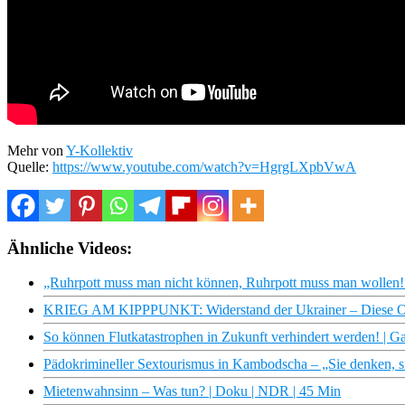
Mehr von
Y-Kollektiv
Quelle:
https://www.youtube.com/watch?v=HgrgLXpbVwA
Ähnliche Videos:
„Ruhrpott muss man nicht können, Ruhrpott muss man wollen!”
KRIEG AM KIPPPUNKT: Widerstand der Ukrainer – Diese Opt
So können Flutkatastrophen in Zukunft verhindert werden! | Ga
Pädokrimineller Sextourismus in Kambodscha – „Sie denken, s
Mietenwahnsinn – Was tun? | Doku | NDR | 45 Min