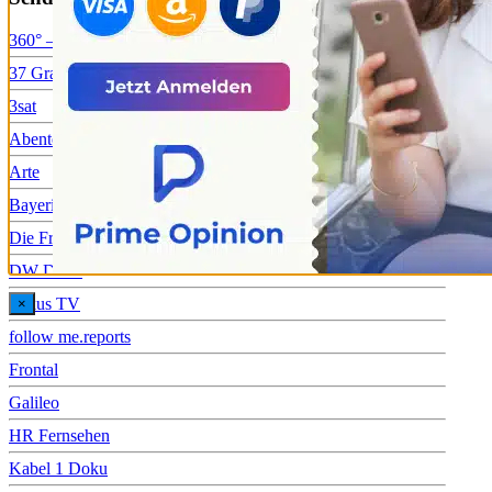
360° – GEO Reportage
37 Grad
3sat
Abenteuer Leben
Arte
Bayerisches Fernsehen
Die Frage
DW Doku
Fokus TV
×
follow me.reports
Frontal
Galileo
HR Fernsehen
Kabel 1 Doku