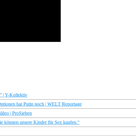
 | Y-Kollektiv
ionen hat Putin noch | WELT Reportage
lileo | ProSieben
ie können unsere Kinder für Sex kaufen.“