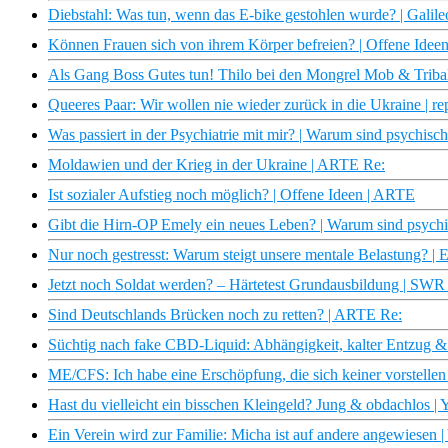
Diebstahl: Was tun, wenn das E-bike gestohlen wurde? | Galile
Können Frauen sich von ihrem Körper befreien? | Offene Idee
Als Gang Boss Gutes tun! Thilo bei den Mongrel Mob & Tribal
Queeres Paar: Wir wollen nie wieder zurück in die Ukraine | re
Was passiert in der Psychiatrie mit mir? | Warum sind psychis
Moldawien und der Krieg in der Ukraine | ARTE Re:
Ist sozialer Aufstieg noch möglich? | Offene Ideen | ARTE
Gibt die Hirn-OP Emely ein neues Leben? | Warum sind psych
Nur noch gestresst: Warum steigt unsere mentale Belastung? | 
Jetzt noch Soldat werden? – Härtetest Grundausbildung | SW
Sind Deutschlands Brücken noch zu retten? | ARTE Re:
Süchtig nach fake CBD-Liquid: Abhängigkeit, kalter Entzug & K
ME/CFS: Ich habe eine Erschöpfung, die sich keiner vorstellen
Hast du vielleicht ein bisschen Kleingeld? Jung & obdachlos | 
Ein Verein wird zur Familie: Micha ist auf andere angewiesen |