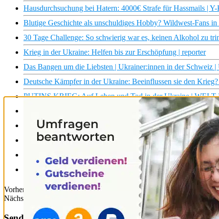
Hausdurchsuchung bei Hatern: 4000€ Strafe für Hassmails | Y-
Blutige Geschichte als unschuldiges Hobby? Wildwest-Fans in 
30 Tage Challenge: So schwierig war es, keinen Alkohol zu trin
Krieg in der Ukraine: Helfen bis zur Erschöpfung | reporter
Das Bangen um die Liebsten | Ukrainer:innen in der Schweiz | 
Deutsche Kämpfer in der Ukraine: Beeinflussen sie den Krie
PUTINS KRIEG: Auf Leben und Tod in der Ukraine | WELT 
Endstation Krieg: Das Scheitern der Diplomatie – Russlands A
Massenmord und Flucht: 40 Tage Krieg in der Ukraine | Mit o
Ukraine: Krieg auf der Schiene | ARTE Reportage
Steigende Preise bei Gas, Strom und Benzin. Der Preisschock
Krieg in der Ukraine: Indien doppeltes Spiel | Mit offenen Ka
Vorheriger Beitrag
Süchtig nach fake CBD-Liquid: Abhängigkeit, kalt
Nächster Beitrag
ME/CFS: Ich habe eine Erschöpfung, die sich keiner 
Sender & Sendungen