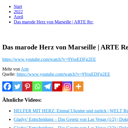
Start
2022
April
Das marode Herz von Marseille | ARTE Re:
Das marode Herz von Marseille | ARTE Re
https://www.youtube.com/watch?v=9YosEDFg2EE
Mehr von
Arte
Quelle:
https://www.youtube.com/watch?v=9YosEDFg2EE
Ähnliche Videos:
HELFER MIT HERZ: Einmal Ukraine und zurück | WELT Re
Gladys’ Entscheidung – Das Gesetz von Las Vegas (1/2) | D
Gladys’ Entscheidung – Das Gesetz von Las Vegas (2/2) | D