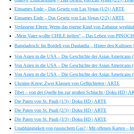
Einsames Ende – Das Gesetz von Las Vegas (1/2) | ARTE
Einsames Ende – Das Gesetz von Las Vegas (2/2) | ARTE
Verlassene Eltern: Wenn das eigene Kind von Zuhause wegläuf
„Mein Vater wollte CHILE helfen“ – Das Leben von PINOCHET
Bangladesch: Im Bordell von Daulatdia – Hinter den Kulisse
Von Asien in die USA – Die Geschichte der Asian Americans 
Von Asien in die USA – Die Geschichte der Asian Americans 
Von Asien in die USA – Die Geschichte der Asian Americans 
Ukraine-Krieg: Zwei Klassen von Geflüchteten | ARTE
Tibet – von der Quelle bis zur großen Schlucht | Doku HD | 
Die Paten von St. Pauli (1/3) | Doku HD | ARTE
Die Paten von St. Pauli (2/3) | Doku HD | ARTE
Die Paten von St. Pauli (3/3) | Doku HD | ARTE
Unabhängigkeit von russischem Gas? | Mit offenen Karten – 