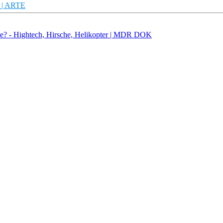
e | ARTE
e? - Hightech, Hirsche, Helikopter | MDR DOK