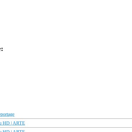
:
portage
oku HD | ARTE
oku HD | ARTE