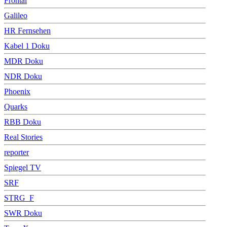
Frontal
Galileo
HR Fernsehen
Kabel 1 Doku
MDR Doku
NDR Doku
Phoenix
Quarks
RBB Doku
Real Stories
reporter
Spiegel TV
SRF
STRG_F
SWR Doku