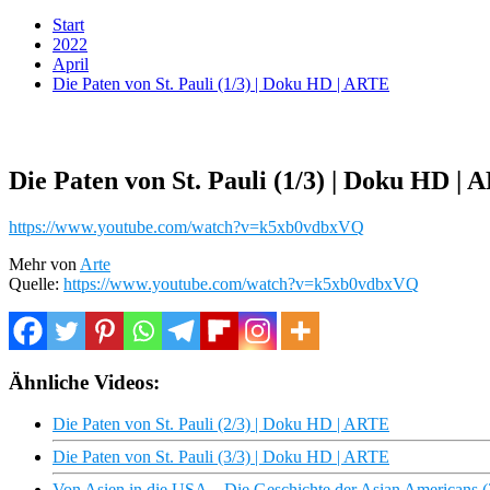
Start
2022
April
Die Paten von St. Pauli (1/3) | Doku HD | ARTE
Die Paten von St. Pauli (1/3) | Doku HD |
https://www.youtube.com/watch?v=k5xb0vdbxVQ
Mehr von
Arte
Quelle:
https://www.youtube.com/watch?v=k5xb0vdbxVQ
Ähnliche Videos:
Die Paten von St. Pauli (2/3) | Doku HD | ARTE
Die Paten von St. Pauli (3/3) | Doku HD | ARTE
Von Asien in die USA – Die Geschichte der Asian Americans 