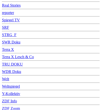
Real Stories
reporter
Spiegel TV
SRF
STRG_F
SWR Doku
Terra X
Terra X Lesch & Co
TRU DOKU
WDR Doku
Welt
Weltspiegel
Y-Kollektiv
ZDF Info
ZDF Zoom