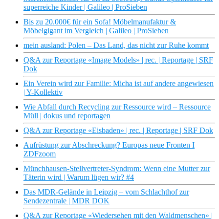
superreiche Kinder | Galileo | ProSieben
Bis zu 20.000€ für ein Sofa! Möbelmanufaktur &
Möbelgigant im Vergleich | Galileo | ProSieben
mein ausland: Polen – Das Land, das nicht zur Ruhe kommt
Q&A zur Reportage «Image Models» | rec. | Reportage | SRF
Dok
Ein Verein wird zur Familie: Micha ist auf andere angewiesen
| Y-Kollektiv
Wie Abfall durch Recycling zur Ressource wird – Ressource
Müll | dokus und reportagen
Q&A zur Reportage «Eisbaden» | rec. | Reportage | SRF Dok
Aufrüstung zur Abschreckung? Europas neue Fronten I
ZDFzoom
Münchhausen-Stellvertreter-Syndrom: Wenn eine Mutter zur
Täterin wird | Warum lügen wir? #4
Das MDR-Gelände in Leipzig – vom Schlachthof zur
Sendezentrale | MDR DOK
Q&A zur Reportage «Wiedersehen mit den Waldmenschen» |