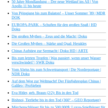
50 Jahre Mondlandung – Der neue Wettlauf ins All | Von
Apollo 11 bis heute
Von Pjöngjang bis zum Balaton! – Unser Sommer ´89 | MDR
DOK
EUROPA-PARK – Schuften für den großen Spaß | HD
Doku
Die großen Mythen – Zeus und die Macht | Doku
Die Großen Mythen – Stärke und Qual: Herakles
Chinas Aufstieg zur Seemacht | Doku HD | ARTE
Bis zum letzten Tropfen | Was passiert, wenn unser Wasser
verschwindet? | SWR Doku
Vom Abriss bis zum Schwertransport | Die Nordreportage |
NDR Doku
Auf dem Weg zur Weltmacht! Der Fünfjahresplan Chinas |
Galileo | ProSieben
Eva Hitler, geb. Braun (2/2): Bis in den Tod
Bishnoi, Tierliebe bis in den Tod (360° – GEO Reportage)
Märchenschlösser für bis zu 500.000$: Luxus-Spielhäuser für