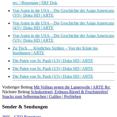
rec. | Reportage | SRF Dok
Von Asien in die USA – Die Geschichte der Asian Americans
(3/5) | Doku HD | ARTE
Von Asien in die USA – Die Geschichte der Asian Americans
(4/5) | Doku HD | ARTE
Von Asien in die USA – Die Geschichte der Asian Americans
(5/5) | Doku HD | ARTE
Zu Tisch … Köstliches Sizilien – Von der Küste ins
Inselinnere | ARTE
Die Paten von St. Pauli (1/3) | Doku HD | ARTE
Die Paten von St. Pauli (2/3) | Doku HD | ARTE
Die Paten von St. Pauli (3/3) | Doku HD | ARTE
Vorheriger Beitrag
Mit Vollgas gegen die Langeweile | ARTE Re:
Nächster Beitrag
Schokoriegel, Erdnuss-Riegel & Fruchstreifen!
Snacks zum Selbermachen | Galileo | ProSieben
Sender & Sendungen
360° – GEO Reportage