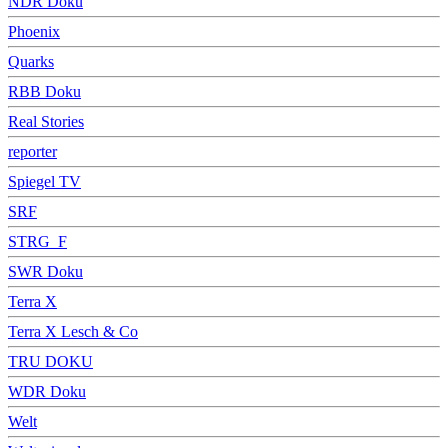
NDR Doku
Phoenix
Quarks
RBB Doku
Real Stories
reporter
Spiegel TV
SRF
STRG_F
SWR Doku
Terra X
Terra X Lesch & Co
TRU DOKU
WDR Doku
Welt