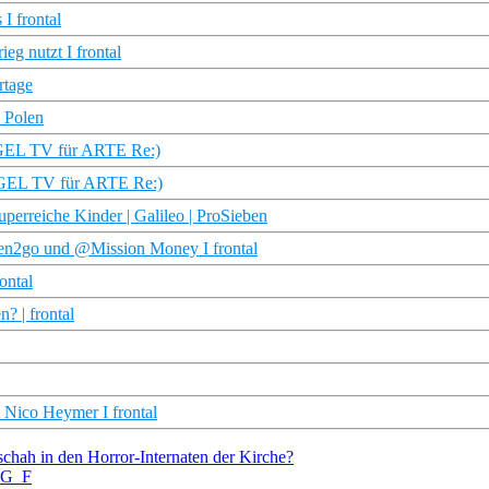
 I frontal
eg nutzt I frontal
tage
n Polen
IEGEL TV für ARTE Re:)
IEGEL TV für ARTE Re:)
perreiche Kinder | Galileo | ProSieben
n2go und @Mission Money I frontal
ontal
? | frontal
ico Heymer I frontal
chah in den Horror-Internaten der Kirche?
TRG_F