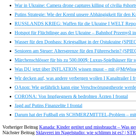
War in Ukraine: Camera drone captures killing of civilia #shorts
Putins Strategie: Wie der Kreml unsere Abhängigkeit für den Kri
RUSSLANDS KRIEG: Waffen für die Ukraine I WELT Repor
Hotspot für Flüchtlinge aus der Ukraine – Bahnhof Przemyśl i
Wasser für den Donbass: Kriegsalltag in der Ostukraine (SP
Senioren am Steuer: Altersgrenze für den Führerschein? (SP
Märchenschlösser für bis zu 500.000$: Luxus-Spielhäuser für su
Was DU jetzt über INFLATION wissen musst – mit @MrWisse
Wir decken auf, was andere verbergen wollen I Kanaltrailer I fr
QAnon: Wie gefährlich kann eine Verschwörungstheorie werden
CORONA: Von Impfgegnern & bedrohten Ärzten I frontal
Jagd auf Putins Finanzelite I frontal
Darum hat der Fußball ein SCHMERZMITTEL-Problem – mit N
Vorheriger Beitrag
Kanada: Kinder getötet und missbraucht – Was ges
Nächster Beitrag
Sklaverei im Nagelstudio: wie schlimm ist es? | S