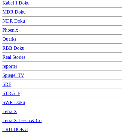
Kabel 1 Doku
MDR Doku
NDR Doku
Phoenix
Quarks
RBB Doku
Real Stories
reporter
Spiegel TV
SRF
STRG_F
SWR Doku
Terra X
Terra X Lesch & Co
TRU DOKU