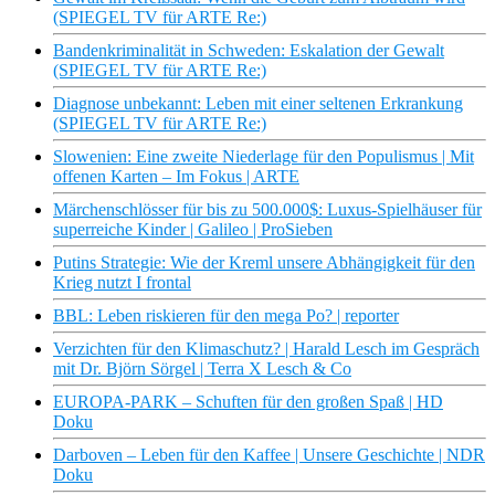
(SPIEGEL TV für ARTE Re:)
Bandenkriminalität in Schweden: Eskalation der Gewalt
(SPIEGEL TV für ARTE Re:)
Diagnose unbekannt: Leben mit einer seltenen Erkrankung
(SPIEGEL TV für ARTE Re:)
Slowenien: Eine zweite Niederlage für den Populismus | Mit
offenen Karten – Im Fokus | ARTE
Märchenschlösser für bis zu 500.000$: Luxus-Spielhäuser für
superreiche Kinder | Galileo | ProSieben
Putins Strategie: Wie der Kreml unsere Abhängigkeit für den
Krieg nutzt I frontal
BBL: Leben riskieren für den mega Po? | reporter
Verzichten für den Klimaschutz? | Harald Lesch im Gespräch
mit Dr. Björn Sörgel | Terra X Lesch & Co
EUROPA-PARK – Schuften für den großen Spaß | HD
Doku
Darboven – Leben für den Kaffee | Unsere Geschichte | NDR
Doku