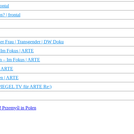
ontal
? | frontal
ner Frau | Transgender | DW Doku
– Im Fokus | ARTE
ten – Im Fokus | ARTE
 | ARTE
ten | ARTE
 (SPIEGEL TV für ARTE Re:)
f Przemyśl in Polen