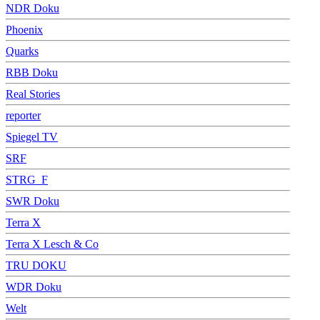
NDR Doku
Phoenix
Quarks
RBB Doku
Real Stories
reporter
Spiegel TV
SRF
STRG_F
SWR Doku
Terra X
Terra X Lesch & Co
TRU DOKU
WDR Doku
Welt