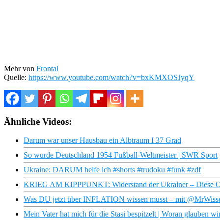
Mehr von
Frontal
Quelle:
https://www.youtube.com/watch?v=bxKMXOSJyqY
Ähnliche Videos:
Darum war unser Hausbau ein Albtraum I 37 Grad
So wurde Deutschland 1954 Fußball-Weltmeister | SWR Sport
Ukraine: DARUM helfe ich #shorts #trudoku #funk #zdf
KRIEG AM KIPPPUNKT: Widerstand der Ukrainer – Diese Opt
Was DU jetzt über INFLATION wissen musst – mit @MrWisse
Mein Vater hat mich für die Stasi bespitzelt | Woran glauben wi