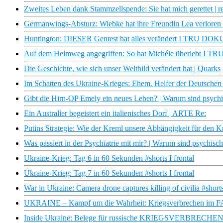
Zweites Leben dank Stammzellspende: Sie hat mich gerettet | r
Germanwings-Absturz: Wiebke hat ihre Freundin Lea verloren 
Huntington: DIESER Gentest hat alles verändert I TRU DOK
Auf dem Heimweg angegriffen: So hat Michéle überlebt I 
Die Geschichte, wie sich unser Weltbild verändert hat | Quarks
Im Schatten des Ukraine-Krieges: Ehem. Helfer der Deutschen
Gibt die Hirn-OP Emely ein neues Leben? | Warum sind psych
Ein Australier begeistert ein italienisches Dorf | ARTE Re:
Putins Strategie: Wie der Kreml unsere Abhängigkeit für den Kri
Was passiert in der Psychiatrie mit mir? | Warum sind psychis
Ukraine-Krieg: Tag 6 in 60 Sekunden #shorts I frontal
Ukraine-Krieg: Tag 7 in 60 Sekunden #shorts I frontal
War in Ukraine: Camera drone captures killing of civilia #shorts
UKRAINE – Kampf um die Wahrheit: Kriegsverbrechen im
Inside Ukraine: Belege für russische KRIEGSVERBRECHEN I