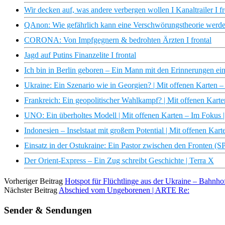
Wir decken auf, was andere verbergen wollen I Kanaltrailer I fr
QAnon: Wie gefährlich kann eine Verschwörungstheorie werden
CORONA: Von Impfgegnern & bedrohten Ärzten I frontal
Jagd auf Putins Finanzelite I frontal
Ich bin in Berlin geboren – Ein Mann mit den Erinnerungen ei
Ukraine: Ein Szenario wie in Georgien? | Mit offenen Karten 
Frankreich: Ein geopolitischer Wahlkampf? | Mit offenen Kar
UNO: Ein überholtes Modell | Mit offenen Karten – Im Fokus
Indonesien – Inselstaat mit großem Potential | Mit offenen Kar
Einsatz in der Ostukraine: Ein Pastor zwischen den Fronten
Der Orient-Express – Ein Zug schreibt Geschichte | Terra X
Vorheriger Beitrag
Hotspot für Flüchtlinge aus der Ukraine – Bahnho
Nächster Beitrag
Abschied vom Ungeborenen | ARTE Re:
Sender & Sendungen