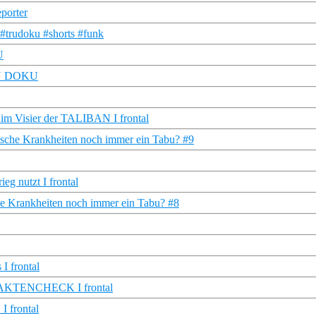
eporter
#trudoku #shorts #funk
U
TRU DOKU
 im Visier der TALIBAN I frontal
ische Krankheiten noch immer ein Tabu? #9
eg nutzt I frontal
che Krankheiten noch immer ein Tabu? #8
 I frontal
 FAKTENCHECK I frontal
 frontal