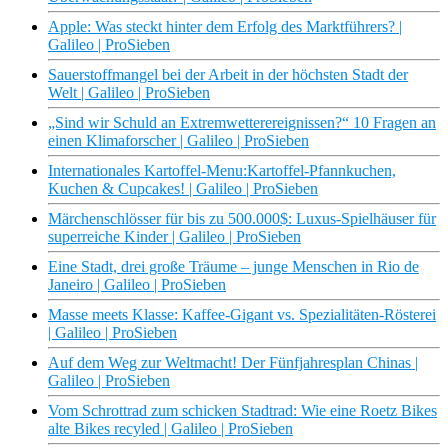
Apple: Was steckt hinter dem Erfolg des Marktführers? |
Galileo | ProSieben
Sauerstoffmangel bei der Arbeit in der höchsten Stadt der
Welt | Galileo | ProSieben
„Sind wir Schuld an Extremwetterereignissen?“ 10 Fragen an
einen Klimaforscher | Galileo | ProSieben
Internationales Kartoffel-Menu:Kartoffel-Pfannkuchen,
Kuchen & Cupcakes! | Galileo | ProSieben
Märchenschlösser für bis zu 500.000$: Luxus-Spielhäuser für
superreiche Kinder | Galileo | ProSieben
Eine Stadt, drei große Träume – junge Menschen in Rio de
Janeiro | Galileo | ProSieben
Masse meets Klasse: Kaffee-Gigant vs. Spezialitäten-Rösterei
| Galileo | ProSieben
Auf dem Weg zur Weltmacht! Der Fünfjahresplan Chinas |
Galileo | ProSieben
Vom Schrottrad zum schicken Stadtrad: Wie eine Roetz Bikes
alte Bikes recyled | Galileo | ProSieben