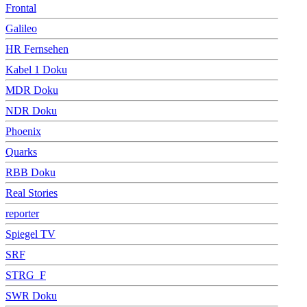
Frontal
Galileo
HR Fernsehen
Kabel 1 Doku
MDR Doku
NDR Doku
Phoenix
Quarks
RBB Doku
Real Stories
reporter
Spiegel TV
SRF
STRG_F
SWR Doku