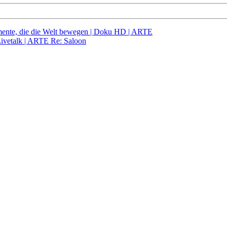
mente, die die Welt bewegen | Doku HD | ARTE
ivetalk | ARTE Re: Saloon