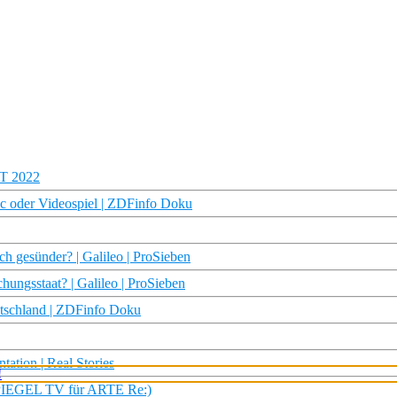
AT 2022
ic oder Videospiel | ZDFinfo Doku
ch gesünder? | Galileo | ProSieben
hungsstaat? | Galileo | ProSieben
utschland | ZDFinfo Doku
ation | Real Stories
SPIEGEL TV für ARTE Re:)