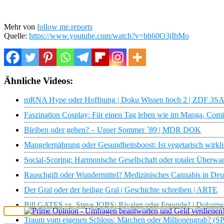
Mehr von
follow me.reports
Quelle:
https://www.youtube.com/watch?v=bh60O3jIbMo
Ähnliche Videos:
mRNA Hype oder Hoffnung | Doku Wissen hoch 2 | ZDF 3S
Faszination Cosplay: Für einen Tag leben wie im Manga, Com
Bleiben oder gehen? – Unser Sommer ´89 | MDR DOK
Mangelernährung oder Gesundheitsboost: Ist vegetarisch wirkli
Social-Scoring: Harmonische Gesellschaft oder totaler Überwac
Rauschgift oder Wundermittel? Medizinisches Cannabis in De
Der Gral oder der heilige Gral | Geschichte schreiben | ARTE
Bill GATES vs. Steve JOBS: Rivalen oder Freunde? | Dokument
Traum vom eigenen Schloss: Märchen oder Millionengrab? (