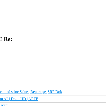
E Re:
sek und seine Sekte | Reportage |SRF Dok
dem All | Doku HD | ARTE
 ARTE