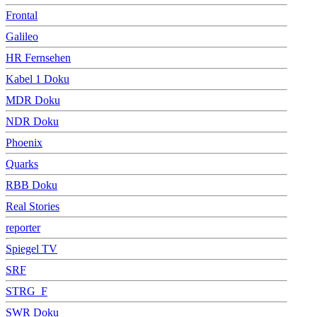
Frontal
Galileo
HR Fernsehen
Kabel 1 Doku
MDR Doku
NDR Doku
Phoenix
Quarks
RBB Doku
Real Stories
reporter
Spiegel TV
SRF
STRG_F
SWR Doku