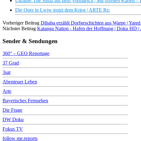
Ukraine: Die Justiz auf dem Vormarsch | Mit offenen Karten 
Die Oper in Lwiw trotzt dem Krieg | ARTE Re:
Vorheriger Beitrag
Dibaba erzählt Dorfgeschichten aus Warpe | Ya
Nächster Beitrag
Katanga Nation - Hafen der Hoffnung | Doku HD 
Sender & Sendungen
360° – GEO Reportage
37 Grad
3sat
Abenteuer Leben
Arte
Bayerisches Fernsehen
Die Frage
DW Doku
Fokus TV
follow me.reports