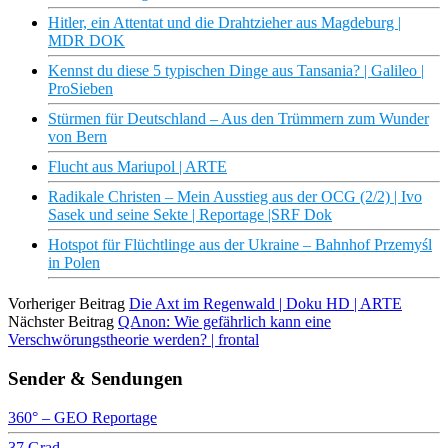
Hitler, ein Attentat und die Drahtzieher aus Magdeburg |
MDR DOK
Kennst du diese 5 typischen Dinge aus Tansania? | Galileo |
ProSieben
Stürmen für Deutschland – Aus den Trümmern zum Wunder
von Bern
Flucht aus Mariupol | ARTE
Radikale Christen – Mein Ausstieg aus der OCG (2/2) | Ivo
Sasek und seine Sekte | Reportage |SRF Dok
Hotspot für Flüchtlinge aus der Ukraine – Bahnhof Przemyśl
in Polen
Vorheriger Beitrag
Die Axt im Regenwald | Doku HD | ARTE
Nächster Beitrag
QAnon: Wie gefährlich kann eine
Verschwörungstheorie werden? | frontal
Sender & Sendungen
360° – GEO Reportage
37 Grad