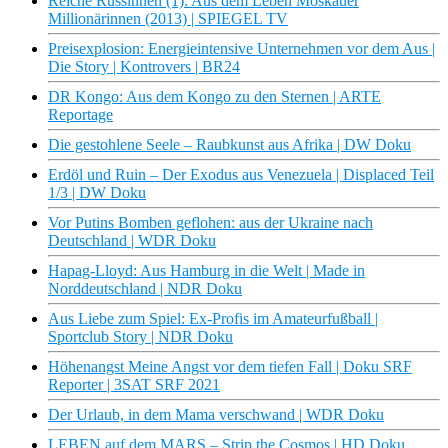
Reiche Russinnen (1): Aus dem Leben Moskauer
Millionärinnen (2013) | SPIEGEL TV
Preisexplosion: Energieintensive Unternehmen vor dem Aus |
Die Story | Kontrovers | BR24
DR Kongo: Aus dem Kongo zu den Sternen | ARTE
Reportage
Die gestohlene Seele – Raubkunst aus Afrika | DW Doku
Erdöl und Ruin – Der Exodus aus Venezuela | Displaced Teil
1/3 | DW Doku
Vor Putins Bomben geflohen: aus der Ukraine nach
Deutschland | WDR Doku
Hapag-Lloyd: Aus Hamburg in die Welt | Made in
Norddeutschland | NDR Doku
Aus Liebe zum Spiel: Ex-Profis im Amateurfußball |
Sportclub Story | NDR Doku
Höhenangst Meine Angst vor dem tiefen Fall | Doku SRF
Reporter | 3SAT SRF 2021
Der Urlaub, in dem Mama verschwand | WDR Doku
LEBEN auf dem MARS – Strip the Cosmos | HD Doku