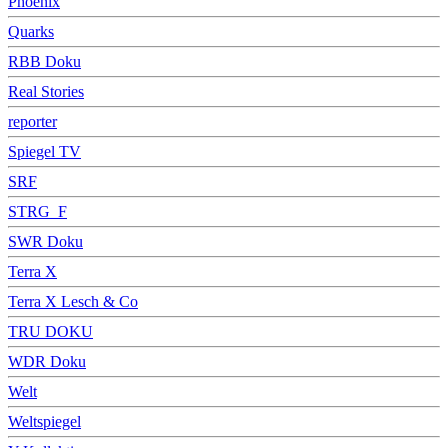
Phoenix
Quarks
RBB Doku
Real Stories
reporter
Spiegel TV
SRF
STRG_F
SWR Doku
Terra X
Terra X Lesch & Co
TRU DOKU
WDR Doku
Welt
Weltspiegel