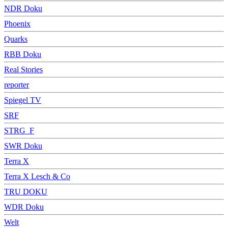
NDR Doku
Phoenix
Quarks
RBB Doku
Real Stories
reporter
Spiegel TV
SRF
STRG_F
SWR Doku
Terra X
Terra X Lesch & Co
TRU DOKU
WDR Doku
Welt