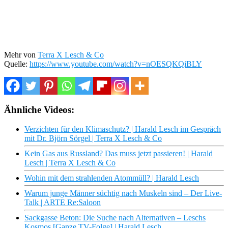
Mehr von
Terra X Lesch & Co
Quelle:
https://www.youtube.com/watch?v=nOESQKQiBLY
Ähnliche Videos:
Verzichten für den Klimaschutz? | Harald Lesch im Gespräch
mit Dr. Björn Sörgel | Terra X Lesch & Co
Kein Gas aus Russland? Das muss jetzt passieren! | Harald
Lesch | Terra X Lesch & Co
Wohin mit dem strahlenden Atommüll? | Harald Lesch
Warum junge Männer süchtig nach Muskeln sind – Der Live-
Talk | ARTE Re:Saloon
Sackgasse Beton: Die Suche nach Alternativen – Leschs
Kosmos [Ganze TV-Folge] | Harald Lesch