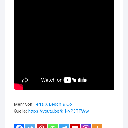
Mehr von
Terra X Lesch & Co
Quelle:
https://youtu.be/k_1-vP3TFWw