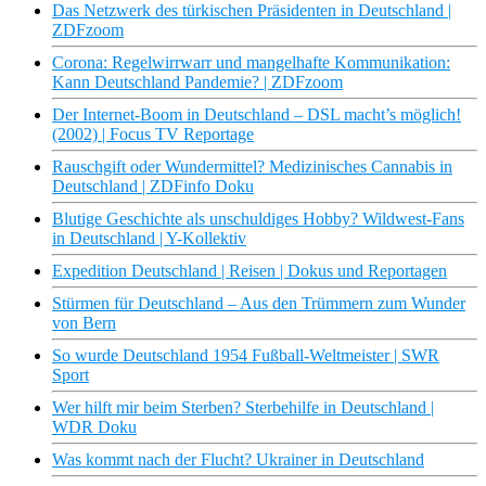
Das Netzwerk des türkischen Präsidenten in Deutschland |
ZDFzoom
Corona: Regelwirrwarr und mangelhafte Kommunikation:
Kann Deutschland Pandemie? | ZDFzoom
Der Internet-Boom in Deutschland – DSL macht’s möglich!
(2002) | Focus TV Reportage
Rauschgift oder Wundermittel? Medizinisches Cannabis in
Deutschland | ZDFinfo Doku
Blutige Geschichte als unschuldiges Hobby? Wildwest-Fans
in Deutschland | Y-Kollektiv
Expedition Deutschland | Reisen | Dokus und Reportagen
Stürmen für Deutschland – Aus den Trümmern zum Wunder
von Bern
So wurde Deutschland 1954 Fußball-Weltmeister | SWR
Sport
Wer hilft mir beim Sterben? Sterbehilfe in Deutschland |
WDR Doku
Was kommt nach der Flucht? Ukrainer in Deutschland