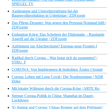
SPIEGEL TV
Ausbeutung und Umweltzerstörung bei der
Baumwollproduktion in Usbekistan | ZDFzoom
Das Pflege-Desaster: Was gegen den Personal-Notstand hilft |
ZDFzoom
Endstation Krieg: Das Scheitern der Diplomatie – Russlands
Angriff auf die Ukraine | ZDFzoom
Aufrüstung zur Abschreckung? Europas neue Fronten I
ZDFzoom
Radikal durch Corona – Was braut sich da zusammen? |
STRG_F
CORONA: Von Impfgegnern & bedrohten Ärzten I frontal
Corona: Leben mit Long Covid | Die Nordreportage | NDR
Doku
Mit lokaler Währung durch die Corona-Krise | ARTE Re:
Strenge Corona-Politik in China: Shanghai im Dauer-
Lockdown
Xi Jinping und Corona: Chinas Regime auf dem Prüfstand |