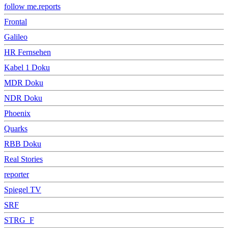
follow me.reports
Frontal
Galileo
HR Fernsehen
Kabel 1 Doku
MDR Doku
NDR Doku
Phoenix
Quarks
RBB Doku
Real Stories
reporter
Spiegel TV
SRF
STRG_F