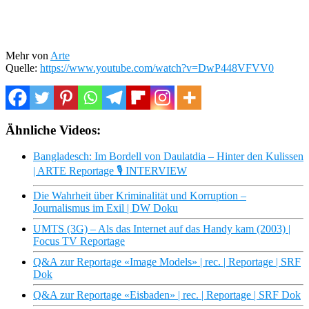
Mehr von
Arte
Quelle:
https://www.youtube.com/watch?v=DwP448VFVV0
Ähnliche Videos:
Bangladesch: Im Bordell von Daulatdia – Hinter den Kulissen
| ARTE Reportage 🎙️ INTERVIEW
Die Wahrheit über Kriminalität und Korruption –
Journalismus im Exil | DW Doku
UMTS (3G) – Als das Internet auf das Handy kam (2003) |
Focus TV Reportage
Q&A zur Reportage «Image Models» | rec. | Reportage | SRF
Dok
Q&A zur Reportage «Eisbaden» | rec. | Reportage | SRF Dok