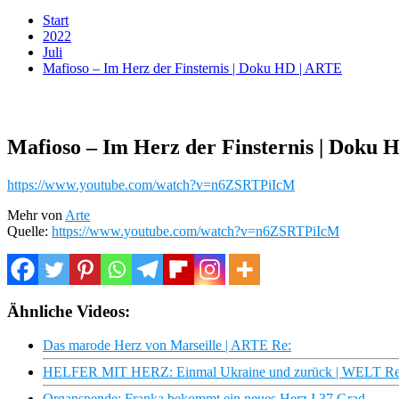
Start
2022
Juli
Mafioso – Im Herz der Finsternis | Doku HD | ARTE
Mafioso – Im Herz der Finsternis | Doku 
https://www.youtube.com/watch?v=n6ZSRTPiIcM
Mehr von
Arte
Quelle:
https://www.youtube.com/watch?v=n6ZSRTPiIcM
Ähnliche Videos:
Das marode Herz von Marseille | ARTE Re:
HELFER MIT HERZ: Einmal Ukraine und zurück | WELT Re
Organspende: Franka bekommt ein neues Herz I 37 Grad