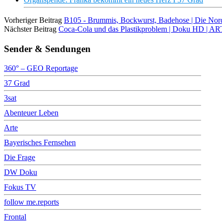
Vorheriger Beitrag
B105 - Brummis, Bockwurst, Badehose | Die No
Nächster Beitrag
Coca-Cola und das Plastikproblem | Doku HD | A
Sender & Sendungen
360° – GEO Reportage
37 Grad
3sat
Abenteuer Leben
Arte
Bayerisches Fernsehen
Die Frage
DW Doku
Fokus TV
follow me.reports
Frontal