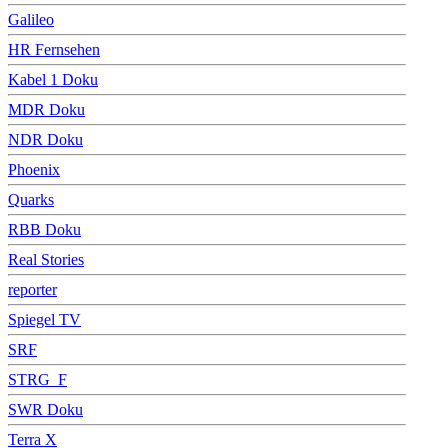
Galileo
HR Fernsehen
Kabel 1 Doku
MDR Doku
NDR Doku
Phoenix
Quarks
RBB Doku
Real Stories
reporter
Spiegel TV
SRF
STRG_F
SWR Doku
Terra X