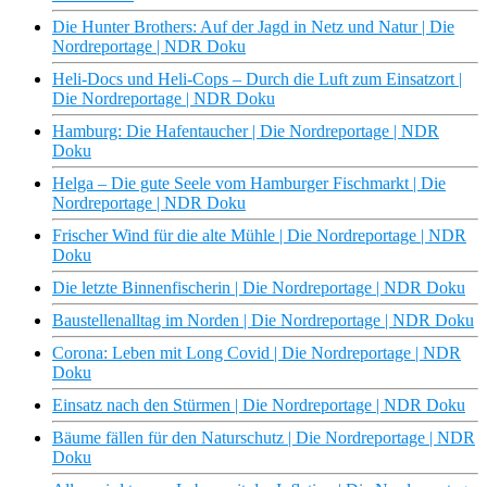
Die Hunter Brothers: Auf der Jagd in Netz und Natur | Die
Nordreportage | NDR Doku
Heli-Docs und Heli-Cops – Durch die Luft zum Einsatzort |
Die Nordreportage | NDR Doku
Hamburg: Die Hafentaucher | Die Nordreportage | NDR
Doku
Helga – Die gute Seele vom Hamburger Fischmarkt | Die
Nordreportage | NDR Doku
Frischer Wind für die alte Mühle | Die Nordreportage | NDR
Doku
Die letzte Binnenfischerin | Die Nordreportage | NDR Doku
Baustellenalltag im Norden | Die Nordreportage | NDR Doku
Corona: Leben mit Long Covid | Die Nordreportage | NDR
Doku
Einsatz nach den Stürmen | Die Nordreportage | NDR Doku
Bäume fällen für den Naturschutz | Die Nordreportage | NDR
Doku