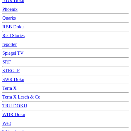
NDR Doku
Phoenix
Quarks
RBB Doku
Real Stories
reporter
Spiegel TV
SRF
STRG_F
SWR Doku
Terra X
Terra X Lesch & Co
TRU DOKU
WDR Doku
Welt