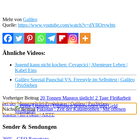
Mehr von
Galileo
Quelle:
https://www.youtube.com/watch?v=dYIIOrvwhts
Ähnliche Videos:
Jugend kann nicht kochen: Cevapcici | Abenteuer Leben |
Kabel Eins
Galileo Spezial Pauschal VS. Freestyle im Selbsttest | Galileo
| ProSieben
Vorheriger Beitrag
20 Tonnen Mangos täglich! 2 Tage Fleißarbeit
bei der Mangowürfel-Produktion | Galileo | ProSieben
Nächster Beitrag
Pakistan : Zeit der Katastrophen | Mit offenen
Karten - Im Fokus | ARTE
×
Sender & Sendungen
360° – GEO Reportage