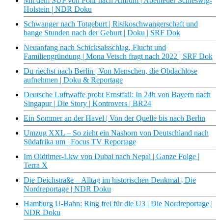
Mit dem SUP von Föhr nach Amrum | Abenteuer Schleswig-
Holstein | NDR Doku
Schwanger nach Totgeburt | Risikoschwangerschaft und
bange Stunden nach der Geburt | Doku | SRF Dok
Neuanfang nach Schicksalsschlag, Flucht und
Familiengründung | Mona Vetsch fragt nach 2022 | SRF Dok
Du riechst nach Berlin | Von Menschen, die Obdachlose
aufnehmen | Doku & Reportage
Deutsche Luftwaffe probt Ernstfall: In 24h von Bayern nach
Singapur | Die Story | Kontrovers | BR24
Ein Sommer an der Havel | Von der Quelle bis nach Berlin
Umzug XXL – So zieht ein Nashorn von Deutschland nach
Südafrika um | Focus TV Reportage
Im Oldtimer-Lkw von Dubai nach Nepal | Ganze Folge |
Terra X
Die Deichstraße – Alltag im historischen Denkmal | Die
Nordreportage | NDR Doku
Hamburg U-Bahn: Ring frei für die U3 | Die Nordreportage |
NDR Doku