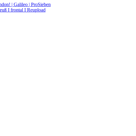
on! | Galileo | ProSieben
uß I frontal I Reupload