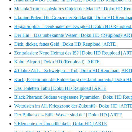
Melania Trump – obskures Objekt der Macht? I Doku HD Reu
Ukraine-Polen: Die Grenze der Solidarität | Doku HD Reuplo
Hagia Sophia – Denkmäler der Ewigkeit | Doku HD Reupload
Der Hai – Das unbekannte Wesen | Doku HD (Reupload)| AR
Dick, dicker, fettes Geld | Doku HD Reupload | ARTE
Zentralasien: Neue Heimat des IS? | Doku HD Reupload | AR
Kabul Airport | Doku HD (Reupload) | ARTE
40 Jahre Aids – Schweigen = Tod | Doku HD Reupload | ART
Koch, Pasteur und die Entdeckung des Jahrhunderts | Doku 
Das Toiletten-Tabu | Doku HD Reupload | ARTE
Black Pharaos: Sudans vergessene Pyramiden | Doku HD Reu
Wettrüsten im All, Kriegszone der Zukunft? | Doku HD | ART
Der Baikalsee – Stille Wasser sind tief | Doku HD | ARTE
5 Elemente der Unendlichkeit | Doku HD | ARTE