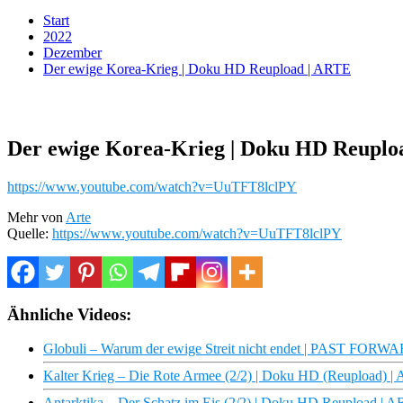
Start
2022
Dezember
Der ewige Korea-Krieg | Doku HD Reupload | ARTE
Der ewige Korea-Krieg | Doku HD Reuplo
https://www.youtube.com/watch?v=UuTFT8lclPY
Mehr von
Arte
Quelle:
https://www.youtube.com/watch?v=UuTFT8lclPY
Ähnliche Videos:
Globuli – Warum der ewige Streit nicht endet | PAST FORW
Kalter Krieg – Die Rote Armee (2/2) | Doku HD (Reupload) |
Antarktika – Der Schatz im Eis (2/2) | Doku HD Reupload | 