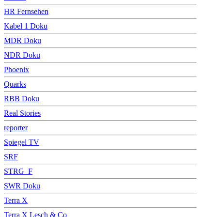
HR Fernsehen
Kabel 1 Doku
MDR Doku
NDR Doku
Phoenix
Quarks
RBB Doku
Real Stories
reporter
Spiegel TV
SRF
STRG_F
SWR Doku
Terra X
Terra X Lesch & Co