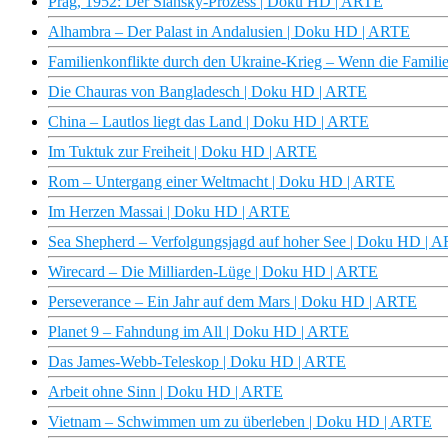
Prag, 1952: Der Slánský-Prozess | Doku HD | ARTE
Alhambra – Der Palast in Andalusien | Doku HD | ARTE
Familienkonflikte durch den Ukraine-Krieg – Wenn die Familie 
Die Chauras von Bangladesch | Doku HD | ARTE
China – Lautlos liegt das Land | Doku HD | ARTE
Im Tuktuk zur Freiheit | Doku HD | ARTE
Rom – Untergang einer Weltmacht | Doku HD | ARTE
Im Herzen Massai | Doku HD | ARTE
Sea Shepherd – Verfolgungsjagd auf hoher See | Doku HD | 
Wirecard – Die Milliarden-Lüge | Doku HD | ARTE
Perseverance – Ein Jahr auf dem Mars | Doku HD | ARTE
Planet 9 – Fahndung im All | Doku HD | ARTE
Das James-Webb-Teleskop | Doku HD | ARTE
Arbeit ohne Sinn | Doku HD | ARTE
Vietnam – Schwimmen um zu überleben | Doku HD | ARTE