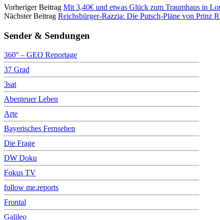
Vorheriger Beitrag
Mit 3,40€ und etwas Glück zum Traumhaus in Lond
Nächster Beitrag
Reichsbürger-Razzia: Die Putsch-Pläne von Prinz Re
Sender & Sendungen
360° – GEO Reportage
37 Grad
3sat
Abenteuer Leben
Arte
Bayerisches Fernsehen
Die Frage
DW Doku
Fokus TV
follow me.reports
Frontal
Galileo