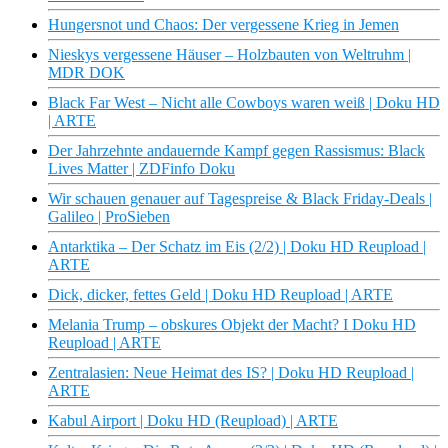
Hungersnot und Chaos: Der vergessene Krieg in Jemen
Nieskys vergessene Häuser – Holzbauten von Weltruhm |
MDR DOK
Black Far West – Nicht alle Cowboys waren weiß | Doku HD
| ARTE
Der Jahrzehnte andauernde Kampf gegen Rassismus: Black
Lives Matter | ZDFinfo Doku
Wir schauen genauer auf Tagespreise & Black Friday-Deals |
Galileo | ProSieben
Antarktika – Der Schatz im Eis (2/2) | Doku HD Reupload |
ARTE
Dick, dicker, fettes Geld | Doku HD Reupload | ARTE
Melania Trump – obskures Objekt der Macht? I Doku HD
Reupload | ARTE
Zentralasien: Neue Heimat des IS? | Doku HD Reupload |
ARTE
Kabul Airport | Doku HD (Reupload) | ARTE