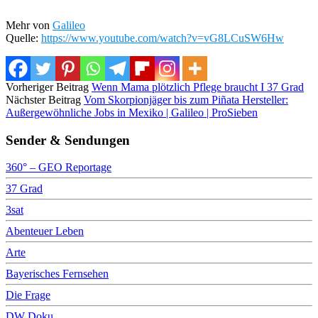
Mehr von
Galileo
Quelle:
https://www.youtube.com/watch?v=vG8LCuSW6Hw
Vorheriger Beitrag
Wenn Mama plötzlich Pflege braucht I 37 Grad
Nächster Beitrag
Vom Skorpionjäger bis zum Piñata Hersteller:
Außergewöhnliche Jobs in Mexiko | Galileo | ProSieben
Sender & Sendungen
360° – GEO Reportage
37 Grad
3sat
Abenteuer Leben
Arte
Bayerisches Fernsehen
Die Frage
DW Doku