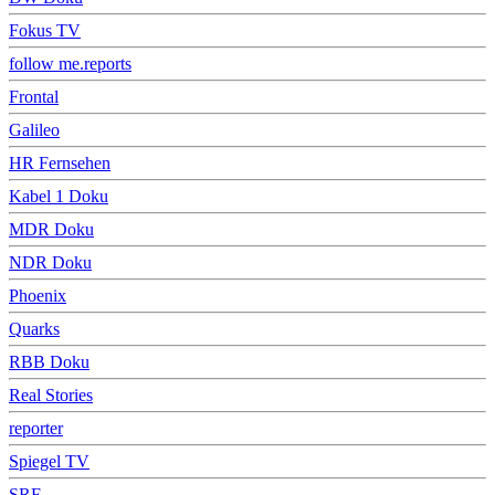
Fokus TV
follow me.reports
Frontal
Galileo
HR Fernsehen
Kabel 1 Doku
MDR Doku
NDR Doku
Phoenix
Quarks
RBB Doku
Real Stories
reporter
Spiegel TV
SRF