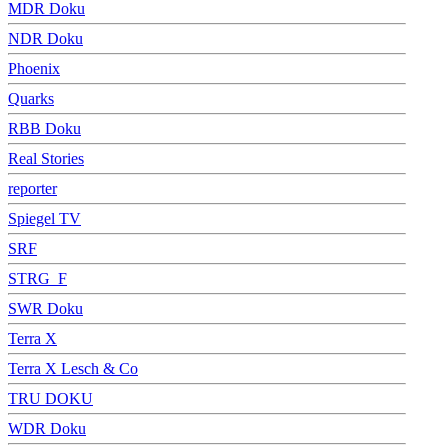
MDR Doku
NDR Doku
Phoenix
Quarks
RBB Doku
Real Stories
reporter
Spiegel TV
SRF
STRG_F
SWR Doku
Terra X
Terra X Lesch & Co
TRU DOKU
WDR Doku