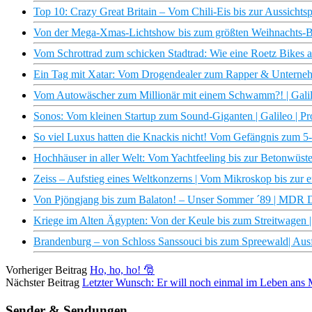
Top 10: Crazy Great Britain – Vom Chili-Eis bis zur Aussichtspl
Von der Mega-Xmas-Lichtshow bis zum größten Weihnachts-Bes
Vom Schrottrad zum schicken Stadtrad: Wie eine Roetz Bikes alt
Ein Tag mit Xatar: Vom Drogendealer zum Rapper & Unternehm
Vom Autowäscher zum Millionär mit einem Schwamm?! | Galil
Sonos: Vom kleinen Startup zum Sound-Giganten | Galileo | P
So viel Luxus hatten die Knackis nicht! Vom Gefängnis zum 5-S
Hochhäuser in aller Welt: Vom Yachtfeeling bis zur Betonwüst
Zeiss – Aufstieg eines Weltkonzerns | Vom Mikroskop bis zu
Von Pjöngjang bis zum Balaton! – Unser Sommer ´89 | MDR
Kriege im Alten Ägypten: Von der Keule bis zum Streitwagen
Brandenburg – von Schloss Sanssouci bis zum Spreewald| Aus
Vorheriger Beitrag
Ho, ho, ho! 🎅
Nächster Beitrag
Letzter Wunsch: Er will noch einmal im Leben ans M
Sender & Sendungen