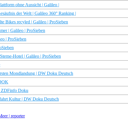
attform ohne Aussicht | Galileo |
äufnis der Welt | Galileo 360° Ranking |
e Bikes recyled | Galileo | ProSieben
er | Galileo | ProSieben
eo | ProSieben
roSieben
terne-Hotel | Galileo | ProSieben
e
r ersten Mondlandung | DW Doku Deutsch
 DOK
 | ZDFinfo Doku
fahrt Kultur | DW Doku Deutsch
eer | reporter