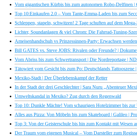
Vom gigantischen Kürbis bis zum autonomen Robo-Delfinen | G
Top 10:Einkaufen 2.0 – Vom Tante-Emma-Laden bis zum Secon
Schleppen, stapeln, schwitzen! 2 Tage schuften auf dem Mega-
Lichter, Soundanlagen & viel Chrom: Die Fahrrad-Tuning-Szene
Ameisenhandschuh vs Prinzessinnen-Party: Erwachsen werden i
Bill GATES vs. Steve JOBS: Rivalen oder Freunde? | Dokument
Vom Abriss bis zum Schwertransport | Die Nordreportage | 
Tätowiert vom Gesicht bis zum Po: Deutschlands Tattooszen
Mexiko-Stadt | Der Überlebenskampf der Retter
In der Stadt der drei Geschlechter | Sara Nuru „Abenteuer M
Umweltskandal in Mexiko? Zug durch den Regenwald
Top 10: Dunkle Mächte! Vom schaurigen Hotelzimmer bis zur U
Alles aus Pizza: Von Möbeln bis zum Skateboard | Galileo | Pr
Top 3: Von der Geisterschule bis hin zum Kontakt mit Wesen au
Der Traum vom eigenen Musical – Vom Darsteller zum Regiss