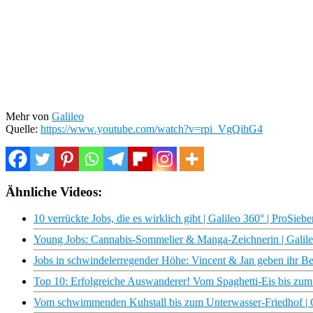
Mehr von
Galileo
Quelle:
https://www.youtube.com/watch?v=rpi_VgQihG4
Ähnliche Videos:
10 verrückte Jobs, die es wirklich gibt | Galileo 360° | ProSiebe
Young Jobs: Cannabis-Sommelier & Manga-Zeichnerin | Galile
Jobs in schwindelerregender Höhe: Vincent & Jan geben ihr Bes
Top 10: Erfolgreiche Auswanderer! Vom Spaghetti-Eis bis zum 
Vom schwimmenden Kuhstall bis zum Unterwasser-Friedhof | G