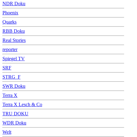
NDR Doku
Phoenix
Quarks
RBB Doku
Real Stories
reporter
Spiegel TV
SRF
STRG_F
SWR Doku
Terra X
Terra X Lesch & Co
TRU DOKU
WDR Doku
Welt