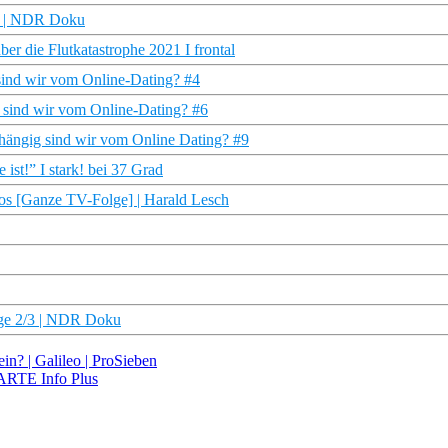
ge | NDR Doku
ber die Flutkatastrophe 2021 I frontal
 sind wir vom Online-Dating? #4
ig sind wir vom Online-Dating? #6
abhängig sind wir vom Online Dating? #9
ist!” I stark! bei 37 Grad
os [Ganze TV-Folge] | Harald Lesch
olge 2/3 | NDR Doku
in? | Galileo | ProSieben
 ARTE Info Plus