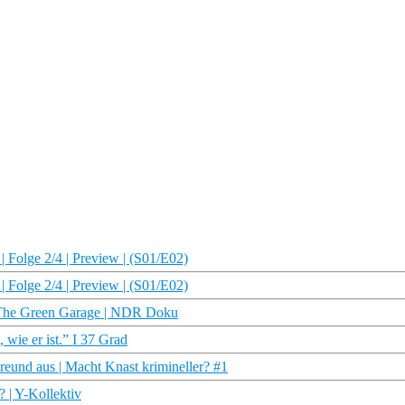
| Folge 2/4 | Preview | (S01/E02)
| Folge 2/4 | Preview | (S01/E02)
| The Green Garage | NDR Doku
wie er ist.” I 37 Grad
reund aus | Macht Knast krimineller? #1
 | Y-Kollektiv