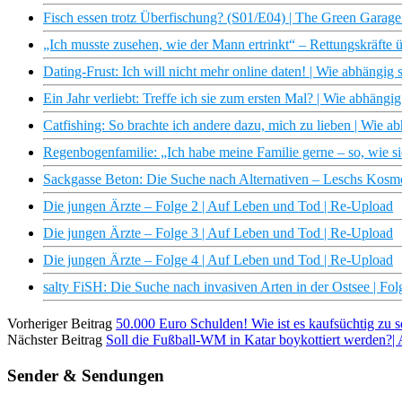
Fisch essen trotz Überfischung? (S01/E04) | The Green Gara
„Ich musste zusehen, wie der Mann ertrinkt“ – Rettungskräfte ü
Dating-Frust: Ich will nicht mehr online daten! | Wie abhängig
Ein Jahr verliebt: Treffe ich sie zum ersten Mal? | Wie abhäng
Catfishing: So brachte ich andere dazu, mich zu lieben | Wie 
Regenbogenfamilie: „Ich habe meine Familie gerne – so, wie sie 
Sackgasse Beton: Die Suche nach Alternativen – Leschs Kosm
Die jungen Ärzte – Folge 2 | Auf Leben und Tod | Re-Upload
Die jungen Ärzte – Folge 3 | Auf Leben und Tod | Re-Upload
Die jungen Ärzte – Folge 4 | Auf Leben und Tod | Re-Upload
salty FiSH: Die Suche nach invasiven Arten in der Ostsee | F
Vorheriger Beitrag
50.000 Euro Schulden! Wie ist es kaufsüchtig zu se
Nächster Beitrag
Soll die Fußball-WM in Katar boykottiert werden?|
Sender & Sendungen