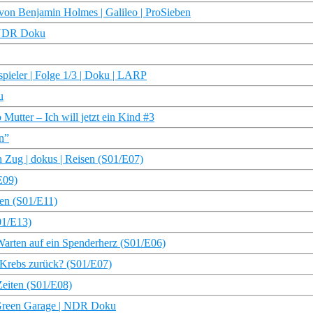
von Benjamin Holmes | Galileo | ProSieben
| NDR Doku
spieler | Folge 1/3 | Doku | LARP
u
Mutter – Ich will jetzt ein Kind #3
en”
 Zug | dokus | Reisen (S01/E07)
E09)
sen (S01/E11)
01/E13)
 Warten auf ein Spenderherz (S01/E06)
r Krebs zurück? (S01/E07)
Zeiten (S01/E08)
 Green Garage | NDR Doku