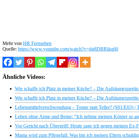
Mehr von
HR Fernsehen
Quelle:
https://www.youtube.com/watch?v=dg8DBRikq60
Ähnliche Videos:
Wie schaffe ich Platz in meiner Küche? – Die Aufräumexpertin 
Wie schaffe ich Platz in meiner Küche? – Die Aufräumexpertin 
Lebensmittelverschwendung – Tonne statt Teller? (S01/E03) 
Leben ohne Arme und Beine: “Ich nehme meinen Körper so an, 
Vor Gericht nach Übergriff: Heute sage ich gegen meinen Ex-F
Mama wird zum Pflegefall: Was bin ich meinen Eltern schuldig?