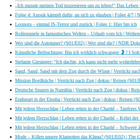
„Ich musste meinen Tod inszenieren um zu leben!“ Das Leben 
Folge 4: Anouk kämpft dafür, an sich zu glauben | Folge 4/7 
Leonora – einmal IS-Terror und zurück | Folge 1: Hier bin ich
Rollenspiele in fantastischen Welten – Urlaub vom Ich | Welten
Wer sind die Autotuner? (S01/E02) | Wer sind die? | NDR Dok
Künstliche Befruchtung: Bin ich wirklich schwanger 🤰? I Solo 
Stefanie Giesinger: “Ich dachte, ich kann nicht mehr weiterleb
Sand, Sand, Sand mit dem Zug durch die Wüste | Verrückt nach
Mission Bordküche | Verrückt nach Zug | dokus | Reisen (S01/
Deutsche Spuren in Namibia | Verrückt nach Zug | dokus | Rei
Endspurt in der Etosha | Verrückt nach Zug | dokus | Reisen (S
Mit jedem Herzschlag | Leben retten in der Charité – Tapferes
Mit jedem Herzschlag | Leben retten in der Charité – Kehrt de
Mit jedem Herzschlag | Leben retten in der Charité – Schwere 
Mode – Killen unsere Klamotten das Klima? (S01/E02) | The