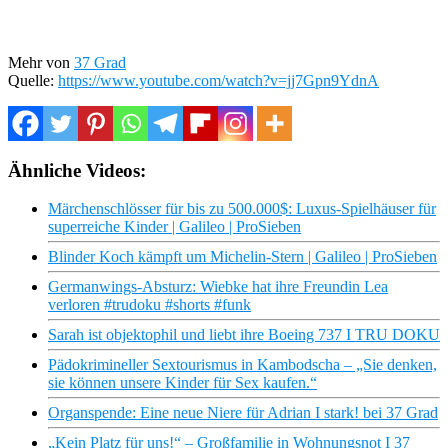
Mehr von
37 Grad
Quelle:
https://www.youtube.com/watch?v=jj7Gpn9YdnA
Ähnliche Videos:
Märchenschlösser für bis zu 500.000$: Luxus-Spielhäuser für
superreiche Kinder | Galileo | ProSieben
Blinder Koch kämpft um Michelin-Stern | Galileo | ProSieben
Germanwings-Absturz: Wiebke hat ihre Freundin Lea
verloren #trudoku #shorts #funk
Sarah ist objektophil und liebt ihre Boeing 737 I TRU DOKU
Pädokrimineller Sextourismus in Kambodscha – „Sie denken,
sie können unsere Kinder für Sex kaufen.“
Organspende: Eine neue Niere für Adrian I stark! bei 37 Grad
„Kein Platz für uns!“ – Großfamilie in Wohnungsnot I 37