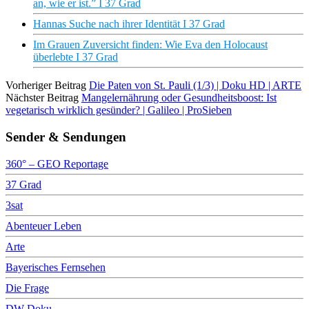
an, wie er ist.” I 37 Grad
Hannas Suche nach ihrer Identität I 37 Grad
Im Grauen Zuversicht finden: Wie Eva den Holocaust
überlebte I 37 Grad
Vorheriger Beitrag
Die Paten von St. Pauli (1/3) | Doku HD | ARTE
Nächster Beitrag
Mangelernährung oder Gesundheitsboost: Ist
vegetarisch wirklich gesünder? | Galileo | ProSieben
Sender & Sendungen
360° – GEO Reportage
37 Grad
3sat
Abenteuer Leben
Arte
Bayerisches Fernsehen
Die Frage
DW Doku