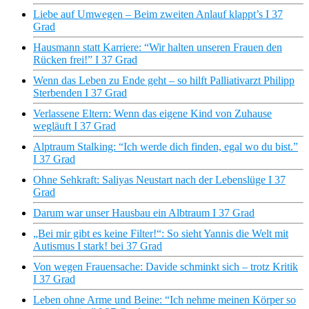
Liebe auf Umwegen – Beim zweiten Anlauf klappt’s I 37
Grad
Hausmann statt Karriere: “Wir halten unseren Frauen den
Rücken frei!” I 37 Grad
Wenn das Leben zu Ende geht – so hilft Palliativarzt Philipp
Sterbenden I 37 Grad
Verlassene Eltern: Wenn das eigene Kind von Zuhause
wegläuft I 37 Grad
Alptraum Stalking: “Ich werde dich finden, egal wo du bist.”
I 37 Grad
Ohne Sehkraft: Saliyas Neustart nach der Lebenslüge I 37
Grad
Darum war unser Hausbau ein Albtraum I 37 Grad
„Bei mir gibt es keine Filter!“: So sieht Yannis die Welt mit
Autismus I stark! bei 37 Grad
Von wegen Frauensache: Davide schminkt sich – trotz Kritik
I 37 Grad
Leben ohne Arme und Beine: “Ich nehme meinen Körper so