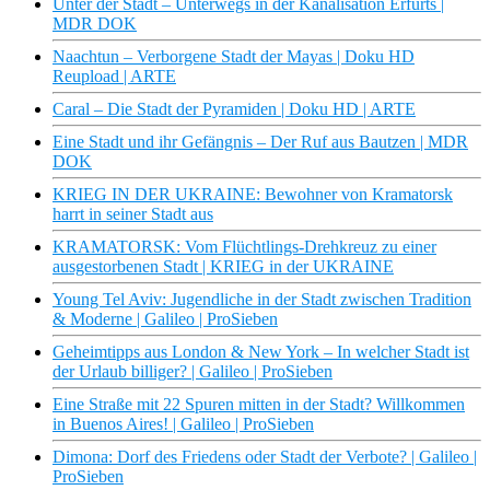
Unter der Stadt – Unterwegs in der Kanalisation Erfurts |
MDR DOK
Naachtun – Verborgene Stadt der Mayas | Doku HD
Reupload | ARTE
Caral – Die Stadt der Pyramiden | Doku HD | ARTE
Eine Stadt und ihr Gefängnis – Der Ruf aus Bautzen | MDR
DOK
KRIEG IN DER UKRAINE: Bewohner von Kramatorsk
harrt in seiner Stadt aus
KRAMATORSK: Vom Flüchtlings-Drehkreuz zu einer
ausgestorbenen Stadt | KRIEG in der UKRAINE
Young Tel Aviv: Jugendliche in der Stadt zwischen Tradition
& Moderne | Galileo | ProSieben
Geheimtipps aus London & New York – In welcher Stadt ist
der Urlaub billiger? | Galileo | ProSieben
Eine Straße mit 22 Spuren mitten in der Stadt? Willkommen
in Buenos Aires! | Galileo | ProSieben
Dimona: Dorf des Friedens oder Stadt der Verbote? | Galileo |
ProSieben