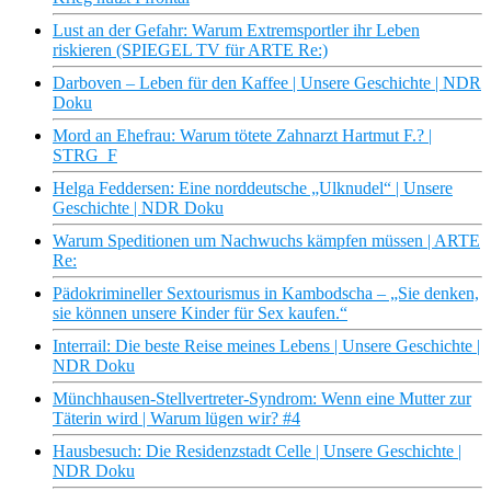
Lust an der Gefahr: Warum Extremsportler ihr Leben
riskieren (SPIEGEL TV für ARTE Re:)
Darboven – Leben für den Kaffee | Unsere Geschichte | NDR
Doku
Mord an Ehefrau: Warum tötete Zahnarzt Hartmut F.? |
STRG_F
Helga Feddersen: Eine norddeutsche „Ulknudel“ | Unsere
Geschichte | NDR Doku
Warum Speditionen um Nachwuchs kämpfen müssen | ARTE
Re:
Pädokrimineller Sextourismus in Kambodscha – „Sie denken,
sie können unsere Kinder für Sex kaufen.“
Interrail: Die beste Reise meines Lebens | Unsere Geschichte |
NDR Doku
Münchhausen-Stellvertreter-Syndrom: Wenn eine Mutter zur
Täterin wird | Warum lügen wir? #4
Hausbesuch: Die Residenzstadt Celle | Unsere Geschichte |
NDR Doku