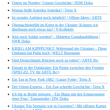
Ostern im Norden | Unsere Geschichte | NDR Doku
Warum heißt Amerika Amerika? | Terra X
Ist sozialer Aufstieg noch möglich? | Offene Ideen | ARTE
Ohnmachtsgefühl im Krieg in der Ukraine: Können wir
überhaupt noch etwas tun? | Y-Kollektiv
Jetzt noch Soldat werden? – Härtetest Grundausbildung |
SWR Doku
KRIEG AM KIPPPUNKT: Widerstand der Ukrainer – Diese
Optionen hat Putin noch | WELT Reportage
Sind Deutschlands Brücken noch zu retten? | ARTE Re:
Einsatz in der Ostukraine: Ein Pastor zwischen den Fronten
(SPIEGEL TV für ARTE Re:)
Ein Tag in New York 1882 | Ganze Folge | Terra X
Der Orient-Express – Ein Zug schreibt Geschichte | Terra X
Ich bin in Berlin geboren – Ein Mann mit den Erinnerungen
einer Frau | Transgender | DW Doku
Ukraine: Ein Szenario wie in Georgien? | Mit offenen Karten