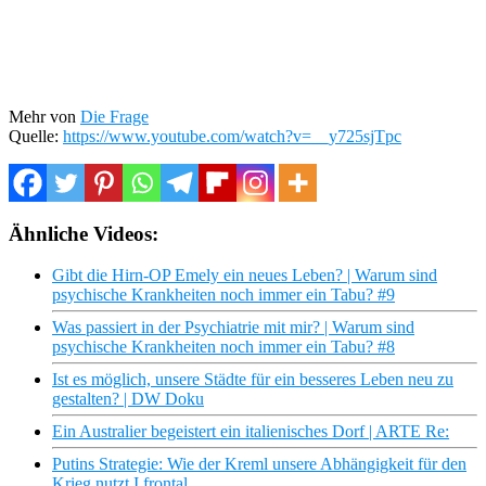
Mehr von
Die Frage
Quelle:
https://www.youtube.com/watch?v=__y725sjTpc
Ähnliche Videos:
Gibt die Hirn-OP Emely ein neues Leben? | Warum sind
psychische Krankheiten noch immer ein Tabu? #9
Was passiert in der Psychiatrie mit mir? | Warum sind
psychische Krankheiten noch immer ein Tabu? #8
Ist es möglich, unsere Städte für ein besseres Leben neu zu
gestalten? | DW Doku
Ein Australier begeistert ein italienisches Dorf | ARTE Re:
Putins Strategie: Wie der Kreml unsere Abhängigkeit für den
Krieg nutzt I frontal