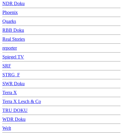
NDR Doku
Phoenix
Quarks
RBB Doku
Real Stories
reporter
Spiegel TV
SRF
STRG_F
SWR Doku
Terra X
Terra X Lesch & Co
TRU DOKU
WDR Doku
Welt