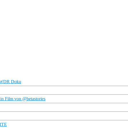
 | WDR Doku
Ein Film von @betastories
ARTE