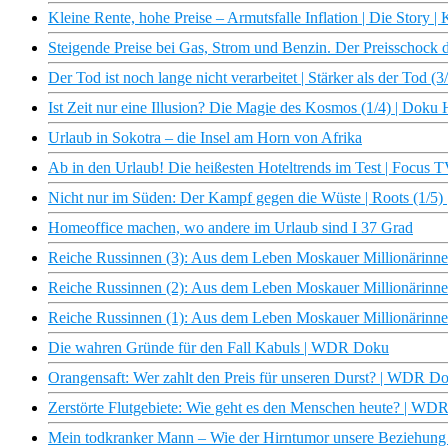
Kleine Rente, hohe Preise – Armutsfalle Inflation | Die Story |
Steigende Preise bei Gas, Strom und Benzin. Der Preisschock
Der Tod ist noch lange nicht verarbeitet | Stärker als der Tod
Ist Zeit nur eine Illusion? Die Magie des Kosmos (1/4) | Do
Urlaub in Sokotra – die Insel am Horn von Afrika
Ab in den Urlaub! Die heißesten Hoteltrends im Test | Focus 
Nicht nur im Süden: Der Kampf gegen die Wüste | Roots (1/5)
Homeoffice machen, wo andere im Urlaub sind I 37 Grad
Reiche Russinnen (3): Aus dem Leben Moskauer Millionärin
Reiche Russinnen (2): Aus dem Leben Moskauer Millionärin
Reiche Russinnen (1): Aus dem Leben Moskauer Millionärin
Die wahren Gründe für den Fall Kabuls | WDR Doku
Orangensaft: Wer zahlt den Preis für unseren Durst? | WDR D
Zerstörte Flutgebiete: Wie geht es den Menschen heute? | W
Mein todkranker Mann – Wie der Hirntumor unsere Beziehun