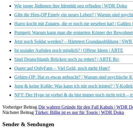
Wie junge Jüdinnen ihre Identität neu erfinden | WDR Doku
Gibt die Hirn-OP Emely ein neues Leben? | Warum sind psych
Harro kocht mit Zutaten, die er noch nie gesehen hat! | Galileo
Pompeji: Warum kann man die erstarrten Körper der Bewohner
Jetzt noch Soldat werden? – Härtetest Grundausbildung | SW
Ist sozialer Aufstieg noch möglich? | Offene Ideen | ARTE
Sind Deutschlands Brücken noch zu retten? | ARTE Re:
Queer auf OnlyFans – Viel Geld, noch mehr Hate?
Gehirn-OP: Hat es etwas gebracht? | Warum sind psychische 
Jung & keine Kohle: Was kann ich mir noch leisten? | Y-Kollek
NFT: Der Hype ist vorbei & du bist immer noch nicht reich – mit
Vorheriger Beitrag
Die wahren Gründe für den Fall Kabuls | WDR 
Nächster Beitrag
Türkei: Billig ist es nur für Touris | WDR Doku
Sender & Sendungen