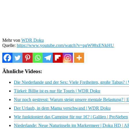
Mehr von
WDR Doku
Quelle:
https://www.youtube.com/watch?v=pgW98xENkHU
Ähnliche Videos:
Die Niederlande und der Sex: Viele Freiheiten, große Tabus?
Türkei: Billig ist es nur für Touris | WDR Doku
Nur noch gestresst: Warum steigt unsere mentale Belastung? | 
Der Urlaub, in dem Mama verschwand | WDR Doku
Wie funktioniert das Camping für nur 1€? | Galileo | ProSieben
Niederlande: Neue Naturinseln im Markermeer | Doku HD | 