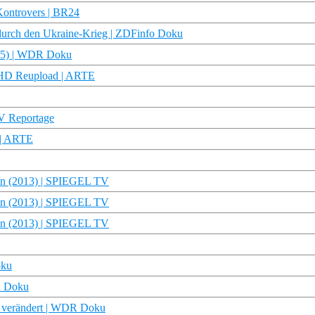
 Kontrovers | BR24
 durch den Ukraine-Krieg | ZDFinfo Doku
 (3/5) | WDR Doku
ku HD Reupload | ARTE
TV Reportage
 | ARTE
nen (2013) | SPIEGEL TV
nen (2013) | SPIEGEL TV
nen (2013) | SPIEGEL TV
oku
DR Doku
g verändert | WDR Doku