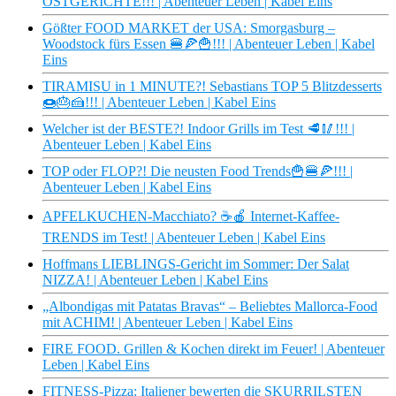
OSTGERICHTE!!! | Abenteuer Leben | Kabel Eins
Gößter FOOD MARKET der USA: Smorgasburg –
Woodstock fürs Essen 🍔🍕🍟!!! | Abenteuer Leben | Kabel
Eins
TIRAMISU in 1 MINUTE?! Sebastians TOP 5 Blitzdesserts
🍩🎂🍰!!! | Abenteuer Leben | Kabel Eins
Welcher ist der BESTE?! Indoor Grills im Test 🥩🥢!!! |
Abenteuer Leben | Kabel Eins
TOP oder FLOP?! Die neusten Food Trends🍟🍔🍕!!! |
Abenteuer Leben | Kabel Eins
APFELKUCHEN-Macchiato? ☕🍎 Internet-Kaffee-
TRENDS im Test! | Abenteuer Leben | Kabel Eins
Hoffmans LIEBLINGS-Gericht im Sommer: Der Salat
NIZZA! | Abenteuer Leben | Kabel Eins
„Albondigas mit Patatas Bravas“ – Beliebtes Mallorca-Food
mit ACHIM! | Abenteuer Leben | Kabel Eins
FIRE FOOD. Grillen & Kochen direkt im Feuer! | Abenteuer
Leben | Kabel Eins
FITNESS-Pizza: Italiener bewerten die SKURRILSTEN