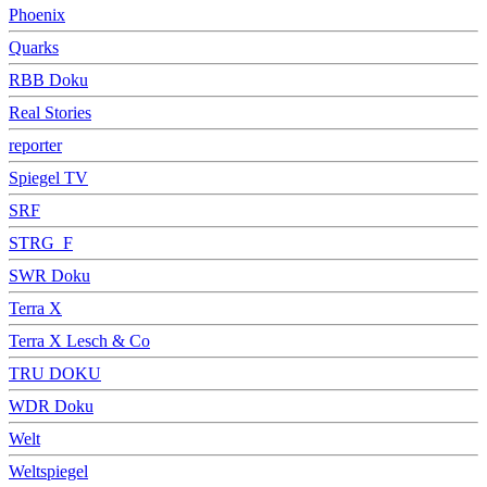
Phoenix
Quarks
RBB Doku
Real Stories
reporter
Spiegel TV
SRF
STRG_F
SWR Doku
Terra X
Terra X Lesch & Co
TRU DOKU
WDR Doku
Welt
Weltspiegel