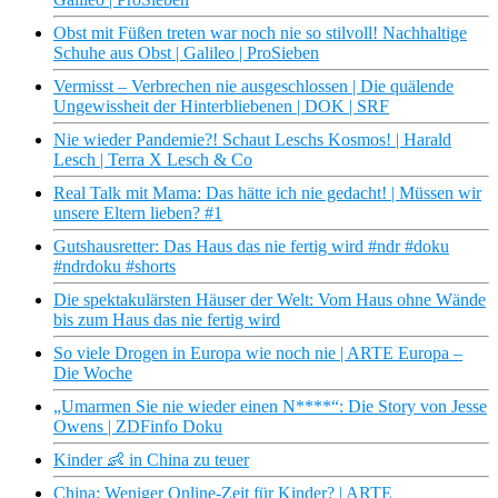
Obst mit Füßen treten war noch nie so stilvoll! Nachhaltige
Schuhe aus Obst | Galileo | ProSieben
Vermisst – Verbrechen nie ausgeschlossen | Die quälende
Ungewissheit der Hinterbliebenen | DOK | SRF
Nie wieder Pandemie?! Schaut Leschs Kosmos! | Harald
Lesch | Terra X Lesch & Co
Real Talk mit Mama: Das hätte ich nie gedacht! | Müssen wir
unsere Eltern lieben? #1
Gutshausretter: Das Haus das nie fertig wird #ndr #doku
#ndrdoku #shorts
Die spektakulärsten Häuser der Welt: Vom Haus ohne Wände
bis zum Haus das nie fertig wird
So viele Drogen in Europa wie noch nie | ARTE Europa –
Die Woche
„Umarmen Sie nie wieder einen N****“: Die Story von Jesse
Owens | ZDFinfo Doku
Kinder 👶 in China zu teuer
China: Weniger Online-Zeit für Kinder? | ARTE