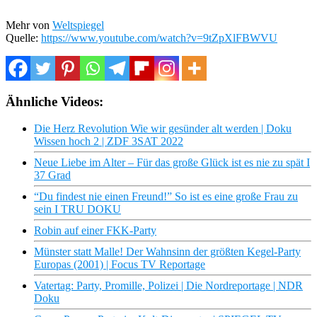
Mehr von
Weltspiegel
Quelle:
https://www.youtube.com/watch?v=9tZpXlFBWVU
Ähnliche Videos:
Die Herz Revolution Wie wir gesünder alt werden | Doku
Wissen hoch 2 | ZDF 3SAT 2022
Neue Liebe im Alter – Für das große Glück ist es nie zu spät I
37 Grad
“Du findest nie einen Freund!” So ist es eine große Frau zu
sein I TRU DOKU
Robin auf einer FKK-Party
Münster statt Malle! Der Wahnsinn der größten Kegel-Party
Europas (2001) | Focus TV Reportage
Vatertag: Party, Promille, Polizei | Die Nordreportage | NDR
Doku