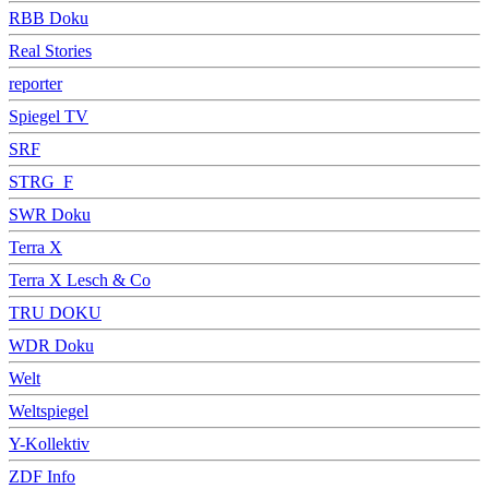
RBB Doku
Real Stories
reporter
Spiegel TV
SRF
STRG_F
SWR Doku
Terra X
Terra X Lesch & Co
TRU DOKU
WDR Doku
Welt
Weltspiegel
Y-Kollektiv
ZDF Info