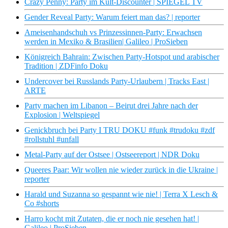
Crazy Penny: Party im Kult-Discounter | SPIEGEL TV
Gender Reveal Party: Warum feiert man das? | reporter
Ameisenhandschuh vs Prinzessinnen-Party: Erwachsen
werden in Mexiko & Brasilien| Galileo | ProSieben
Königreich Bahrain: Zwischen Party-Hotspot und arabischer
Tradition | ZDFinfo Doku
Undercover bei Russlands Party-Urlaubern | Tracks East |
ARTE
Party machen im Libanon – Beirut drei Jahre nach der
Explosion | Weltspiegel
Genickbruch bei Party I TRU DOKU #funk #trudoku #zdf
#rollstuhl #unfall
Metal-Party auf der Ostsee | Ostseereport | NDR Doku
Queeres Paar: Wir wollen nie wieder zurück in die Ukraine |
reporter
Harald und Suzanna so gespannt wie nie! | Terra X Lesch &
Co #shorts
Harro kocht mit Zutaten, die er noch nie gesehen hat! |
Galileo | ProSieben