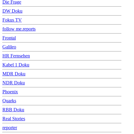
Die Frage
DW Doku
Fokus TV
follow me.reports
Frontal
Galileo
HR Fernsehen
Kabel 1 Doku
MDR Doku
NDR Doku
Phoenix
Quarks
RBB Doku
Real Stories
reporter