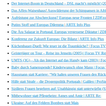
Der Internet-Boom in Deutschland – DSL macht’s möglich! (2
Das Affen-Waisenhaus! Auswilderung der Schimpansen in Afr
Aufrüstung zur Abschreckung? Europas neue Fronten I ZDFz
Putins Stoff und Europas Dilemma | ARTE Info Plus
Die Ära Salazar in Portugal. Europas vergessene Diktatur | Z
Konferenz zur Zukunft Europas: Die Bilanz | ARTE Info Plus
Küchenbauer-Duell: Wie teuer ist die Traumküche? | Focus T
Geisterjäger on Tour – Reise ins Jenseits (2005) | Focus TV Re
UMTS (3G) – Als das Internet auf das Handy kam (2003) | Fo
Baby durch Samenspende? Kinderwunsch ohne Mann | Focus
Hausmann statt Karriere: “Wir halten unseren Frauen den Rücke
Hilfe statt Strafe – die Drogenpolitik Portugals | Galileo | ProS
Siziliens Frauen begehren auf: Unabhängig statt unterwürfi
Mitbewohner statt Pflegeheim: Agnes und Amir | ARTE Re:
Ukraine: Auf den Feldern Bomben statt Mais