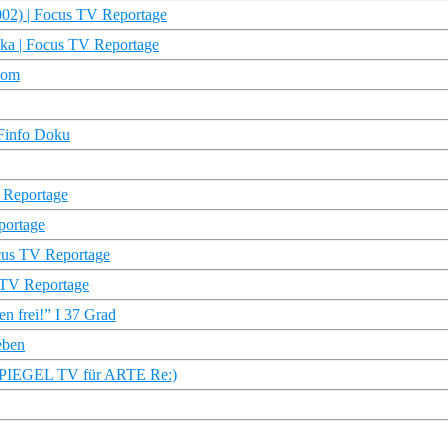
002) | Focus TV Reportage
ika | Focus TV Reportage
oom
DFinfo Doku
V Reportage
portage
cus TV Reportage
 TV Reportage
n frei!” I 37 Grad
ieben
g (SPIEGEL TV für ARTE Re:)