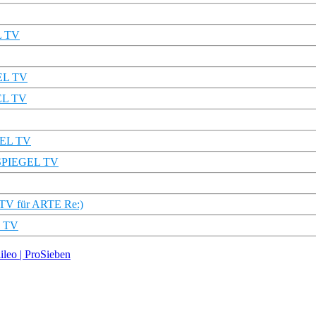
L TV
GEL TV
GEL TV
EGEL TV
 | SPIEGEL TV
 TV für ARTE Re:)
L TV
leo | ProSieben