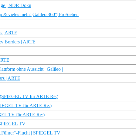
rtage | NDR Doku
p & vieles mehr!|Galileo 360°| ProSieben
rs | ARTE
azy Borders | ARTE
 ARTE
attform ohne Aussicht | Galileo |
ders | ARTE
e (SPIEGEL TV für ARTE Re:)
SPIEGEL TV für ARTE Re:)
IEGEL TV für ARTE Re:)
 | SPIEGEL TV
e „Führer“-Flucht | SPIEGEL TV