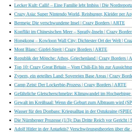
Lecker Kult: Calli! – Eine Familie lebt Imbiss | Die Nordrepo
Crazy Asia: Super Nintendo World, Reisburger, Kleider per Ap
Bermeja: Die verschwundene Insel | Crazy Borders | ARTE
Konflikt im Chinesischen Meer – Spratly-Inseln | Crazy Borde
Hongkong – Kowloon Wall City: Dichtester Ort der Welt | Cr
Mont Blanc: Gipfel-Streit | Crazy Borders | ARTE
Republik der Mönche: Athos, Griechenland | Crazy Borders |
Top 10: Crazy Great Britain – Vom Chili-Eis bis zur Aussichtspl
Zypern, ein geteiltes Land: Sovereign Base Areas | Crazy Bor
Camp Zeist: Der Lockerbie-Prozess | Crazy Borders | ARTE
Gefährliche Gletscherschmelze: Klimawandel im Hochgebirg
Gewalt im Kreißsaal: Wenn die Geburt zum Albtraum wird (
Wasser für den Donbass: Kriegsalltag in der Ostukraine (SP
Die Nürnberger Prozesse (1/3): Das Dritte Reich vor Gericht
Adolf Hitler in der Antarktis? Verschwörungstheorien über di