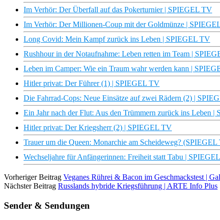
Im Verhör: Der Überfall auf das Pokerturnier | SPIEGEL TV
Im Verhör: Der Millionen-Coup mit der Goldmünze | SPIEGE
Long Covid: Mein Kampf zurück ins Leben | SPIEGEL TV
Rushhour in der Notaufnahme: Leben retten im Team | SPIE
Leben im Camper: Wie ein Traum wahr werden kann | SPIE
Hitler privat: Der Führer (1) | SPIEGEL TV
Die Fahrrad-Cops: Neue Einsätze auf zwei Rädern (2) | SPI
Ein Jahr nach der Flut: Aus den Trümmern zurück ins Leben
Hitler privat: Der Kriegsherr (2) | SPIEGEL TV
Trauer um die Queen: Monarchie am Scheideweg? (SPIEGEL
Wechseljahre für Anfängerinnen: Freiheit statt Tabu | SPIEGE
Vorheriger Beitrag
Veganes Rührei & Bacon im Geschmackstest | Gali
Nächster Beitrag
Russlands hybride Kriegsführung | ARTE Info Plus
Sender & Sendungen