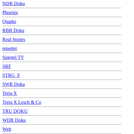
NDR Doku
Phoenix
Quarks
RBB Doku
Real Stories
reporter
Spiegel TV
SRF
STRG_F
SWR Doku
Terra X
Terra X Lesch & Co
TRU DOKU
WDR Doku
Welt