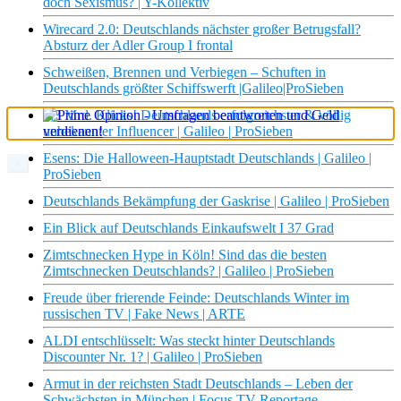
doch Sexismus? | Y-Kollektiv
Wirecard 2.0: Deutschlands nächster großer Betrugsfall?
Absturz der Adler Group I frontal
Schweißen, Brennen und Verbiegen – Schuften in
Deutschlands größter Schiffswerft |Galileo|ProSieben
3,3 Mrd. Klicks! Deutschlands erfolgreichster & völlig
unbekannter Influencer | Galileo | ProSieben
Esens: Die Halloween-Hauptstadt Deutschlands | Galileo |
×
ProSieben
Deutschlands Bekämpfung der Gaskrise | Galileo | ProSieben
Ein Blick auf Deutschlands Einkaufswelt I 37 Grad
Zimtschnecken Hype in Köln! Sind das die besten
Zimtschnecken Deutschlands? | Galileo | ProSieben
Freude über frierende Feinde: Deutschlands Winter im
russischen TV | Fake News | ARTE
ALDI entschlüsselt: Was steckt hinter Deutschlands
Discounter Nr. 1? | Galileo | ProSieben
Armut in der reichsten Stadt Deutschlands – Leben der
Schwächsten in München | Focus TV Reportage