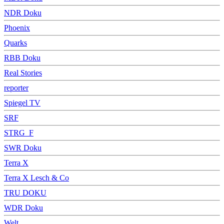
NDR Doku
Phoenix
Quarks
RBB Doku
Real Stories
reporter
Spiegel TV
SRF
STRG_F
SWR Doku
Terra X
Terra X Lesch & Co
TRU DOKU
WDR Doku
Welt