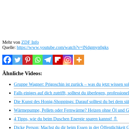
Mehr von
ZDF Info
Quelle:
https://www.youtube.com/watch?v=lNdgmyn0gks
Ähnliche Videos:
Gruppe Wagner: Prigoschin ist zurück – was du jetzt wissen soll
Falls einiges auf dich zutrifft, solltest du überlegen, professione
Die Kunst des Honig-Shoppings: Darauf solltest du bei dem sü
Wärmepumpe, Pellets oder Fernwärme? Heizen ohne Öl und G
4 Tipps, wie du beim Duschen Energie sparen kannst! 🚿
Dicke Person: Machst du dir beim Essen in der Öffentlichkeit