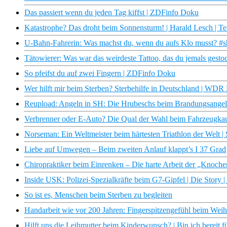
Das passiert wenn du jeden Tag kiffst | ZDFinfo Doku
Katastrophe? Das droht beim Sonnensturm! | Harald Lesch | T
U-Bahn-Fahrerin: Was machst du, wenn du aufs Klo musst? #sh
Tätowierer: Was war das weirdeste Tattoo, das du jemals gesto
So pfeifst du auf zwei Fingern | ZDFinfo Doku
Wer hilft mir beim Sterben? Sterbehilfe in Deutschland | WD
Reupload: Angeln in SH: Die Hrubeschs beim Brandungsange
Verbrenner oder E-Auto? Die Qual der Wahl beim Fahrzeugk
Norseman: Ein Weltmeister beim härtesten Triathlon der Welt 
Liebe auf Umwegen – Beim zweiten Anlauf klappt’s I 37 Grad
Chiropraktiker beim Einrenken – Die harte Arbeit der „Knoche
Inside USK: Polizei-Spezialkräfte beim G7-Gipfel | Die Story 
So ist es, Menschen beim Sterben zu begleiten
Handarbeit wie vor 200 Jahren: Fingerspitzengefühl beim Weih
Hilft uns die Leihmutter beim Kinderwunsch? | Bin ich bereit f