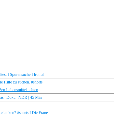
test I Spurensuche I frontal
lle Hilfe zu suchen. #shorts
ßen Lebensmittel achten
as | Doku | NDR | 45 Min
 Gedanken? #shorts I Die Frage