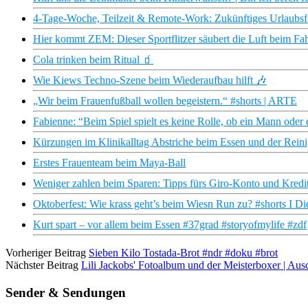
4-Tage-Woche, Teilzeit & Remote-Work: Zukünftiges Urlaubsfee
Hier kommt ZEM: Dieser Sportflitzer säubert die Luft beim Fahr
Cola trinken beim Ritual 🧃
Wie Kiews Techno-Szene beim Wiederaufbau hilft 🎶
„Wir beim Frauenfußball wollen begeistern.“ #shorts | ARTE
Fabienne: “Beim Spiel spielt es keine Rolle, ob ein Mann oder e
Kürzungen im Klinikalltag Abstriche beim Essen und der Reini
Erstes Frauenteam beim Maya-Ball
Weniger zahlen beim Sparen: Tipps fürs Giro-Konto und Kredit
Oktoberfest: Wie krass geht’s beim Wiesn Run zu? #shorts I Di
Kurt spart – vor allem beim Essen #37grad #storyofmylife #zdf
Vorheriger Beitrag
Sieben Kilo Tostada-Brot #ndr #doku #brot
Nächster Beitrag
Lili Jackobs' Fotoalbum und der Meisterboxer | Au
Sender & Sendungen