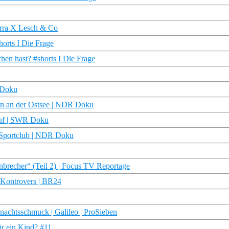
erra X Lesch & Co
orts I Die Frage
chen hast? #shorts I Die Frage
R Doku
ln an der Ostsee | NDR Doku
auf | SWR Doku
| Sportclub | NDR Doku
nbrecher“ (Teil 2) | Focus TV Reportage
| Kontrovers | BR24
nachtsschmuck | Galileo | ProSieben
ür ein Kind? #11