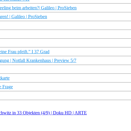
ling beim arbeiten?| Galileo | ProSieben
en! | Galileo | ProSieben
ine Frau pfeift.” I 37 Grad
gung | Notfall Krankenhaus | Preview 5/7
karte
e Frage
schwitz in 33 Objekten (4/9) | Doku HD | ARTE