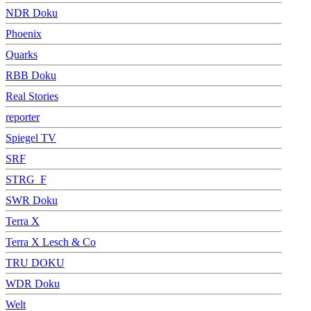
NDR Doku
Phoenix
Quarks
RBB Doku
Real Stories
reporter
Spiegel TV
SRF
STRG_F
SWR Doku
Terra X
Terra X Lesch & Co
TRU DOKU
WDR Doku
Welt