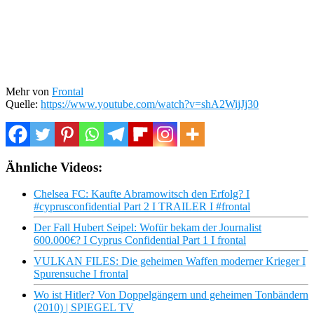
Mehr von
Frontal
Quelle:
https://www.youtube.com/watch?v=shA2WijJj30
Ähnliche Videos:
Chelsea FC: Kaufte Abramowitsch den Erfolg? I
#cyprusconfidential Part 2 I TRAILER I #frontal
Der Fall Hubert Seipel: Wofür bekam der Journalist
600.000€? I Cyprus Confidential Part 1 I frontal
VULKAN FILES: Die geheimen Waffen moderner Krieger I
Spurensuche I frontal
Wo ist Hitler? Von Doppelgängern und geheimen Tonbändern
(2010) | SPIEGEL TV