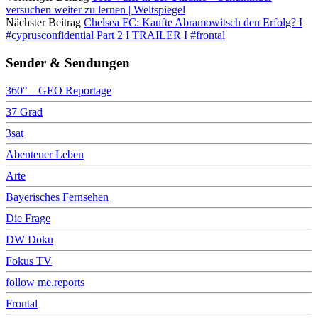
versuchen weiter zu lernen | Weltspiegel
Nächster Beitrag
Chelsea FC: Kaufte Abramowitsch den Erfolg? I
#cyprusconfidential Part 2 I TRAILER I #frontal
Sender & Sendungen
360° – GEO Reportage
37 Grad
3sat
Abenteuer Leben
Arte
Bayerisches Fernsehen
Die Frage
DW Doku
Fokus TV
follow me.reports
Frontal