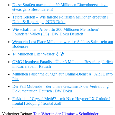
Diese Straßen machen die 30 Millionen Einwohnerstadt zu
etwas ganz Besonderem!
Tatort Telefon – Wie falsche Polizisten Millionen erbeuten |
Doku & Reportage | NDR Doku
Wie schafft man Arbeit für 200 Millionen Menschen? –
Founders‘ Valley (3/3) | DW Doku Deutsch
Wenn ein Lost Place Millionen wert ist: Schloss Salenstein am
Bodensee
14 Millionen Liter Wasser 💧😮
OMG Heartbeat Paradise: Über 3 Millionen Besucher jährlich
im Carrerabahn-Rausch
Millionen Falschmeldungen auf Online-Dienst X | ARTE Info
Plus
Der Fall Mubende – der bittere Geschmack der Vertreibung |
Dokumentation Deutsch | DW Doku
Fußball auf Crystal Meth!? – mit Nico Heymer I X Gründe I
frontal I #doping #frontal #zdf
Vorheriger Beitrag
Tote Väter in der Ukraine – Schulkinder