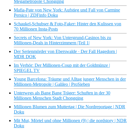
Megametropole Chongqing
Mafia-Pate von New York: Aufstieg und Fall von Carmine
Persico | ZDFinfo Doku
Schaukel-Schubser & Foto-Faker: Hinter den Kulissen von
70 Millionen Insta-Posts
Secrets of New York: Von Untergrund-Casinos bis zu
Millionen-Deals in Hinterzimmern |Teil 1|
Der Serienmörder von Eberswalde · Der Fall Hagedorn |
MDR DOK
Im Verhör: Der Millionen-Coup mit der Goldmünze |
SPIEGEL TV
Young Barcelona: Träume und Alltag junger Menschen in der
Millionen-Metropole | Galileo | ProSieben
Unterwegs als Bang Bang Träger: Schuften in der 30
Millionen Menschen Stadt Chongqing
Millionen Blumen zum Muttertag | Die Nordreportage | NDR
Doku
Mit Mut, Mörtel und ohne Millionen (9) | die nordstory | NDR
Doku