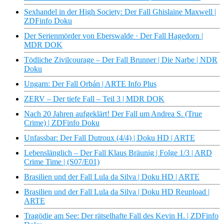
Sexhandel in der High Society: Der Fall Ghislaine Maxwell |
ZDFinfo Doku
Der Serienmörder von Eberswalde · Der Fall Hagedorn |
MDR DOK
Tödliche Zivilcourage – Der Fall Brunner | Die Narbe | NDR
Doku
Ungarn: Der Fall Orbán | ARTE Info Plus
ZERV – Der tiefe Fall – Teil 3 | MDR DOK
Nach 20 Jahren aufgeklärt! Der Fall um Andrea S. (True
Crime) | ZDFinfo Doku
Unfassbar: Der Fall Dutroux (4/4) | Doku HD | ARTE
Lebenslänglich – Der Fall Klaus Bräunig | Folge 1/3 | ARD
Crime Time | (S07/E01)
Brasilien und der Fall Lula da Silva | Doku HD | ARTE
Brasilien und der Fall Lula da Silva | Doku HD Reupload |
ARTE
Tragödie am See: Der rätselhafte Fall des Kevin H. | ZDFinfo