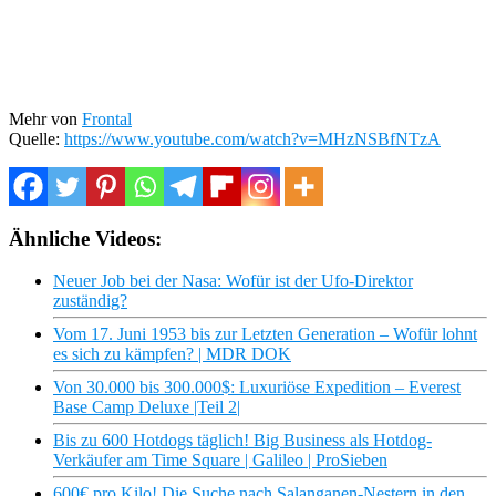
Mehr von
Frontal
Quelle:
https://www.youtube.com/watch?v=MHzNSBfNTzA
Ähnliche Videos:
Neuer Job bei der Nasa: Wofür ist der Ufo-Direktor
zuständig?
Vom 17. Juni 1953 bis zur Letzten Generation – Wofür lohnt
es sich zu kämpfen? | MDR DOK
Von 30.000 bis 300.000$: Luxuriöse Expedition – Everest
Base Camp Deluxe |Teil 2|
Bis zu 600 Hotdogs täglich! Big Business als Hotdog-
Verkäufer am Time Square | Galileo | ProSieben
600€ pro Kilo! Die Suche nach Salanganen-Nestern in den