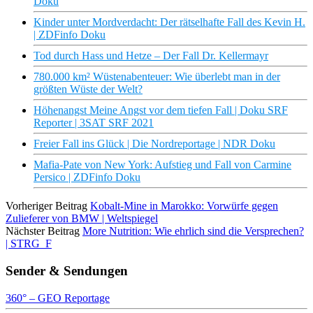
Doku
Kinder unter Mordverdacht: Der rätselhafte Fall des Kevin H.
| ZDFinfo Doku
Tod durch Hass und Hetze – Der Fall Dr. Kellermayr
780.000 km² Wüstenabenteuer: Wie überlebt man in der
größten Wüste der Welt?
Höhenangst Meine Angst vor dem tiefen Fall | Doku SRF
Reporter | 3SAT SRF 2021
Freier Fall ins Glück | Die Nordreportage | NDR Doku
Mafia-Pate von New York: Aufstieg und Fall von Carmine
Persico | ZDFinfo Doku
Vorheriger Beitrag
Kobalt-Mine in Marokko: Vorwürfe gegen
Zulieferer von BMW | Weltspiegel
Nächster Beitrag
More Nutrition: Wie ehrlich sind die Versprechen?
| STRG_F
Sender & Sendungen
360° – GEO Reportage