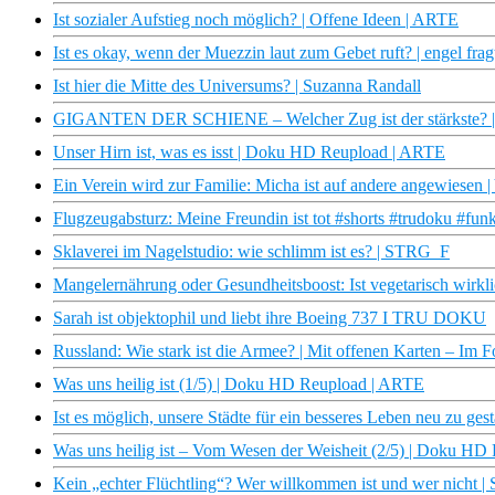
Ist sozialer Aufstieg noch möglich? | Offene Ideen | ARTE
Ist es okay, wenn der Muezzin laut zum Gebet ruft? | engel frag
Ist hier die Mitte des Universums? | Suzanna Randall
GIGANTEN DER SCHIENE – Welcher Zug ist der stärkste? |
Unser Hirn ist, was es isst | Doku HD Reupload | ARTE
Ein Verein wird zur Familie: Micha ist auf andere angewiesen |
Flugzeugabsturz: Meine Freundin ist tot #shorts #trudoku #fun
Sklaverei im Nagelstudio: wie schlimm ist es? | STRG_F
Mangelernährung oder Gesundheitsboost: Ist vegetarisch wirkli
Sarah ist objektophil und liebt ihre Boeing 737 I TRU DOKU
Russland: Wie stark ist die Armee? | Mit offenen Karten – Im
Was uns heilig ist (1/5) | Doku HD Reupload | ARTE
Ist es möglich, unsere Städte für ein besseres Leben neu zu ge
Was uns heilig ist – Vom Wesen der Weisheit (2/5) | Doku H
Kein „echter Flüchtling“? Wer willkommen ist und wer nicht 