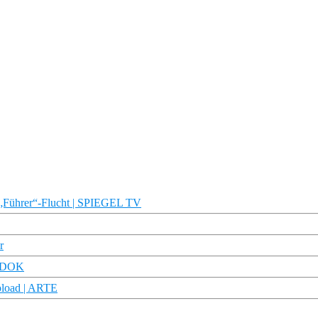
e „Führer“-Flucht | SPIEGEL TV
r
DR DOK
upload | ARTE