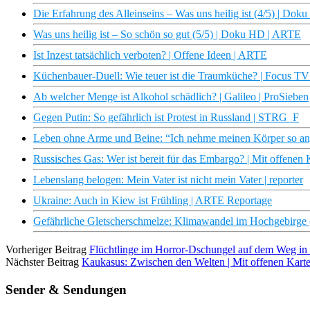
Die Erfahrung des Alleinseins – Was uns heilig ist (4/5) | D
Was uns heilig ist – So schön so gut (5/5) | Doku HD | ARTE
Ist Inzest tatsächlich verboten? | Offene Ideen | ARTE
Küchenbauer-Duell: Wie teuer ist die Traumküche? | Focus T
Ab welcher Menge ist Alkohol schädlich? | Galileo | ProSieben
Gegen Putin: So gefährlich ist Protest in Russland | STRG_F
Leben ohne Arme und Beine: “Ich nehme meinen Körper so an, 
Russisches Gas: Wer ist bereit für das Embargo? | Mit offene
Lebenslang belogen: Mein Vater ist nicht mein Vater | reporter
Ukraine: Auch in Kiew ist Frühling | ARTE Reportage
Gefährliche Gletscherschmelze: Klimawandel im Hochgebirg
Vorheriger Beitrag
Flüchtlinge im Horror-Dschungel auf dem Weg i
Nächster Beitrag
Kaukasus: Zwischen den Welten | Mit offenen Kar
Sender & Sendungen