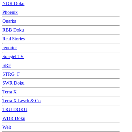
NDR Doku
Phoenix
Quarks
RBB Doku
Real Stories
reporter
Spiegel TV
SRF
STRG_F
SWR Doku
Terra X
Terra X Lesch & Co
TRU DOKU
WDR Doku
Welt