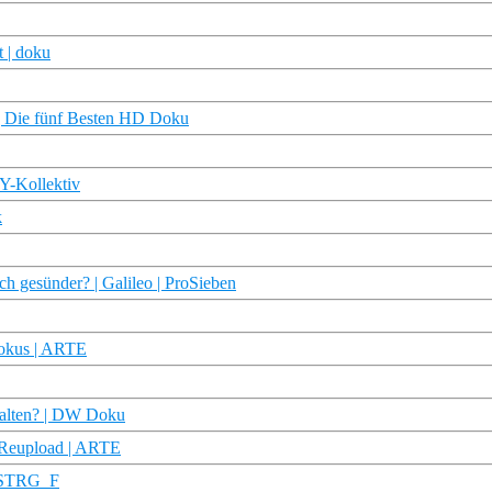
t | doku
 Die fünf Besten HD Doku
 Y-Kollektiv
k
ch gesünder? | Galileo | ProSieben
 Fokus | ARTE
stalten? | DW Doku
D Reupload | ARTE
| STRG_F