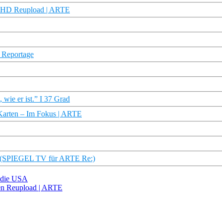
oku HD Reupload | ARTE
V Reportage
wie er ist.” I 37 Grad
n Karten – Im Fokus | ARTE
e (SPIEGEL TV für ARTE Re:)
n die USA
ten Reupload | ARTE