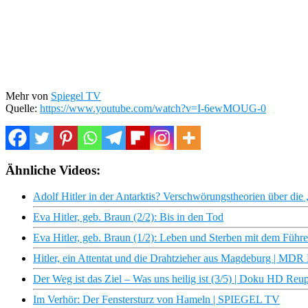
Mehr von
Spiegel TV
Quelle:
https://www.youtube.com/watch?v=I-6ewMOUG-0
Ähnliche Videos:
Adolf Hitler in der Antarktis? Verschwörungstheorien über di
Eva Hitler, geb. Braun (2/2): Bis in den Tod
Eva Hitler, geb. Braun (1/2): Leben und Sterben mit dem Führe
Hitler, ein Attentat und die Drahtzieher aus Magdeburg | M
Der Weg ist das Ziel – Was uns heilig ist (3/5) | Doku HD Re
Im Verhör: Der Fenstersturz von Hameln | SPIEGEL TV