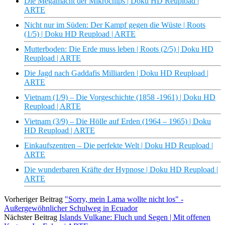
Die Megamacht der Mikrochips | Doku HD Reupload |
ARTE
Nicht nur im Süden: Der Kampf gegen die Wüste | Roots
(1/5) | Doku HD Reupload | ARTE
Mutterboden: Die Erde muss leben | Roots (2/5) | Doku HD
Reupload | ARTE
Die Jagd nach Gaddafis Milliarden | Doku HD Reupload |
ARTE
Vietnam (1/9) – Die Vorgeschichte (1858 -1961) | Doku HD
Reupload | ARTE
Vietnam (3/9) – Die Hölle auf Erden (1964 – 1965) | Doku
HD Reupload | ARTE
Einkaufszentren – Die perfekte Welt | Doku HD Reupload |
ARTE
Die wunderbaren Kräfte der Hypnose | Doku HD Reupload |
ARTE
Vorheriger Beitrag
"Sorry, mein Lama wollte nicht los" -
Außergewöhnlicher Schulweg in Ecuador
Nächster Beitrag
Islands Vulkane: Fluch und Segen | Mit offenen