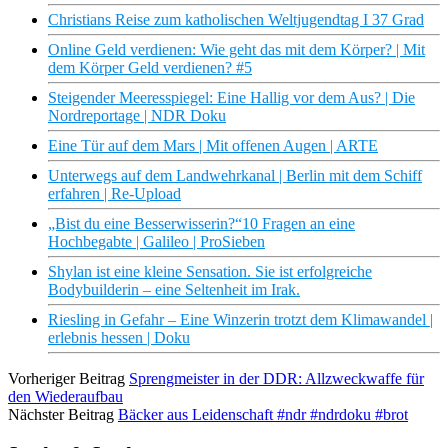
Christians Reise zum katholischen Weltjugendtag I 37 Grad
Online Geld verdienen: Wie geht das mit dem Körper? | Mit
dem Körper Geld verdienen? #5
Steigender Meeresspiegel: Eine Hallig vor dem Aus? | Die
Nordreportage | NDR Doku
Eine Tür auf dem Mars | Mit offenen Augen | ARTE
Unterwegs auf dem Landwehrkanal | Berlin mit dem Schiff
erfahren | Re-Upload
„Bist du eine Besserwisserin?“10 Fragen an eine
Hochbegabte | Galileo | ProSieben
Shylan ist eine kleine Sensation. Sie ist erfolgreiche
Bodybuilderin – eine Seltenheit im Irak.
Riesling in Gefahr – Eine Winzerin trotzt dem Klimawandel |
erlebnis hessen | Doku
Vorheriger Beitrag
Sprengmeister in der DDR: Allzweckwaffe für
den Wiederaufbau
Nächster Beitrag
Bäcker aus Leidenschaft #ndr #ndrdoku #brot