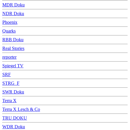
MDR Doku
NDR Doku
Phoenix
Quarks
RBB Doku
Real Stories
reporter
Spiegel TV
SRF
STRG_F
SWR Doku
Terra X
Terra X Lesch & Co
TRU DOKU
WDR Doku