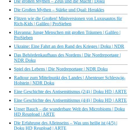
Die großen Mythen – Zeus und die Macht | Doku
Die Großen Mythen – Stärke und Qual: Herakles
Flitzen wie die Großen! Miniversionen von Luxusautos für
Rich-Kids | Galileo | ProSieben
Havanna: Junge Menschen mit großen Träumen | Galileo |
ProSieben
Ukraine: Eine Fahrt an den Rand des Krieges | Doku | NDR
Das Behördenkaufhaus des Nordens | Die Nordreportage |
NDR Doku
Spiel des Lebens | Die Nordreportage | NDR Doku
Radtour zum Mittelpunkt des Landes | Abenteuer Schleswig-
Holstein | NDR Doku
Eine Geschichte des Antisemitismus (2/4) | Doku HD | ARTE
Eine Geschichte des Antisemitismus (4/4) | Doku HD | ARTE
Unser Bauch – die wunderbare Welt des Microbioms | Doku
HD Reupload | ARTE
Die Erfahrung des Alleinseins – Was uns heilig ist (4/5) |
Doku HD Reupload | ARTE