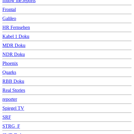
follow me.reports
Frontal
Galileo
HR Fernsehen
Kabel 1 Doku
MDR Doku
NDR Doku
Phoenix
Quarks
RBB Doku
Real Stories
reporter
Spiegel TV
SRF
STRG_F