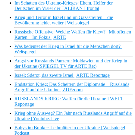
Im Schatten des Ukraine-Krieges: Ehem. Helfer der
Deutschen im Visier der TALIBAN I frontal
Krieg und Terror in Israel und im Gazastreifen – die
Bevölkerung leidet weiter | Weltspiegel
Russische Offensive: Welche Waffen für Kiew? | Mit offenen
Karten – Im Fokus | ARTE
Was bedeutet der Krieg in Israel für die Menschen dort? |
Weltspiegel
Angst vor Russlands Panzern: Moldawien und der Krieg in
der Ukraine (SPIEGEL TV für ARTE Re:)
Israel: Sderot, das zweite Israel | ARTE Reportage
Endstation Krieg: Das Scheitern der Diplomatie – Russlands
Angriff auf die Ukraine | ZDFzoom
RUSSLANDS KRIEG: Waffen für die Ukraine I WELT
Reportage
Krieg ohne Ausweg? Ein Jahr nach Russlands Angriff auf die
Ukraine | Youtube-Live
Babys im Bunker: Leihmütter in der Ukraine | Weltspiegel
Podcast